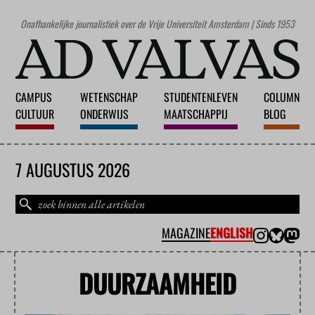
Onafhankelijke journalistiek over de Vrije Universiteit Amsterdam | Sinds 1953
CAMPUS
WETENSCHAP
STUDENTENLEVEN
COLUMN
CULTUUR
ONDERWIJS
MAATSCHAPPIJ
BLOG
7 AUGUSTUS 2026
MAGAZINE
ENGLISH
DUURZAAMHEID