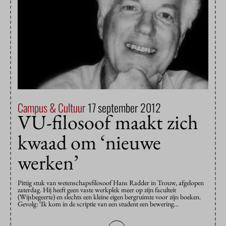
Campus & Cultuur
17 september 2012
VU-filosoof maakt zich
kwaad om ‘nieuwe
werken’
Pittig stuk van wetenschapsfilosoof Hans Radder in Trouw, afgelopen
zaterdag. Hij heeft geen vaste werkplek meer op zijn faculteit
(Wijsbegeerte) en slechts een kleine eigen bergruimte voor zijn boeken.
Gevolg: ‘Ik kom in de scriptie van een student een bewering…