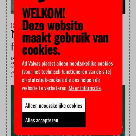
WELKOM!
Deze website
Campus & Cultuur
24 september 2012
Neutelings checkt de
maakt gebruik van
feiten
cookies.
De VU gaat helemaal geen zeshonderd mensen ontslaan, zoals de
Ad Valvas plaatst alleen noodzakelijke cookies
vakbonden suggereren, schrijft Rob Neutelings op zijn blog over de
reorganisatie van de bedrijfsvoering. Hij heeft een flyer van de
(voor het technisch functioneren van de site)
gezamenlijke bonden bestudeerd. Daarin staan volgens hem minstens
vijf uitspraken…
en statistiek-cookies die ons helpen de
website te verbeteren.
Meer informatie
.
Alleen noodzakelijke cookies
Alles accepteren