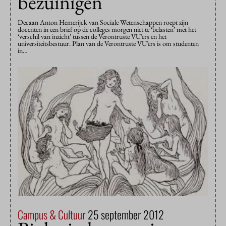
bezuinigen
Decaan Anton Hemerijck van Sociale Wetenschappen roept zijn
docenten in een brief op de colleges morgen niet te ‘belasten’ met het
‘verschil van inzicht’ tussen de Verontruste VU’ers en het
universiteitsbestuur. Plan van de Verontruste VU’ers is om studenten
in…
Campus & Cultuur
25 september 2012