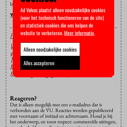
Interesse?
Meld je aan
.
Ad Valvas plaatst alleen noodzakelijke cookies
WELMOED VISSER
(voor het technisch functioneren van de site)
en statistiek-cookies die ons helpen de
website te verbeteren.
Meer informatie
.
Lees ook
Vooral instellingen met veel Oekraïense
Alleen noodzakelijke cookies
vluchtelingstudenten stoppen steun
Terwijl u op de camping zat te verregenen…
Alles accepteren
Meerderheid Kamer wil dat vluchtelingen
torenhoog collegegeld blijven betalen
Reageren?
Dat is alleen mogelijk met een e-mailadres dat is
verbonden aan de VU. Reacties worden gepubliceerd
met voornaam of initiaal en achternaam. Houd je bij
het onderwerp, en toon respect: commerciële uitingen,