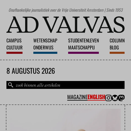
Onafhankelijke journalistiek over de Vrije Universiteit Amsterdam | Sinds 1953
CAMPUS
WETENSCHAP
STUDENTENLEVEN
COLUMN
CULTUUR
ONDERWIJS
MAATSCHAPPIJ
BLOG
8 AUGUSTUS 2026
MAGAZINE
ENGLISH