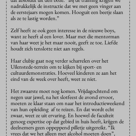
nadrukkelijk de instructie dat we met geen vinger aan
de eerstejaars mogen komen. Hooguit een beetje slaan
als ze te lastig worden.”
Zelf heeft ze ook geen interesse in de nieuwe boys,
want ze heeft al een lover. Maar met die mentorman
van haar weet je het maar nooit, geeft ze toe. Liefde
houdt zich tenslotte niet aan regels.
Haar clubje gaat nog verder scharrelen over het
Uilenstede-terrein om te kijken bij sport- en
cultuurdemonstraties. Hoeveel kinderen ze aan het
eind van de week over heeft, weet ze niet.
Het zwaarste moet nog komen. Vrijdagochtend om
negen uur jawel, na het slotfeest de avond ervoor,
moeten ze klaar staan om naar het introductieweekend
van hun opleiding af te reizen. En dat wordt echt
zwaar, weet ze uit ervaring. En hoewel de faculteit
genoeg expertise op dat gebied in huis heeft, krijgen de
deelnemers geen oppeppend pilletje uitgereikt. “Ik
vrees dat we het alleen met alcohol moeten doen”,