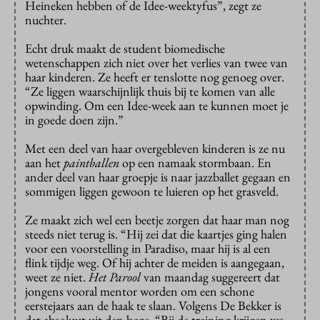
Heineken hebben of de Idee-weektyfus”, zegt ze
nuchter.
Echt druk maakt de student biomedische
wetenschappen zich niet over het verlies van twee van
haar kinderen. Ze heeft er tenslotte nog genoeg over.
“Ze liggen waarschijnlijk thuis bij te komen van alle
opwinding. Om een Idee-week aan te kunnen moet je
in goede doen zijn.”
Met een deel van haar overgebleven kinderen is ze nu
aan het
paintballen
op een namaak stormbaan. En
ander deel van haar groepje is naar jazzballet gegaan en
sommigen liggen gewoon te luieren op het grasveld.
Ze maakt zich wel een beetje zorgen dat haar man nog
steeds niet terug is. “Hij zei dat die kaartjes ging halen
voor een voorstelling in Paradiso, maar hij is al een
flink tijdje weg. Of hij achter de meiden is aangegaan,
weet ze niet.
Het Parool
van maandag suggereert dat
jongens vooral mentor worden om een schone
eerstejaars aan de haak te slaan. Volgens De Bekker is
dat absoluut uit den boze. “Bij de training krijgen we