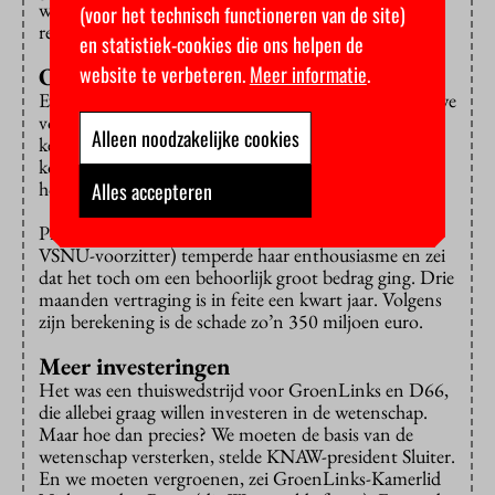
waartoe ze in staat zijn. Dat heeft gevolgen voor de
(voor het technisch functioneren van de site)
rest van hun loopbaan.
en statistiek-cookies die ons helpen de
website te verbeteren.
Meer informatie
.
Opgewekt
Eveneens aangeschoven was Ingrid Thijssen, de nieuwe
voorzitter van werkgeversvereniging VNO-NCW. Zij
Alleen noodzakelijke cookies
keek er opgewekt tegenaan: zoveel kon het toch niet
kosten om die jonge wetenschappers binnenboord te
houden? Dat moest te regelen zijn.
Alles accepteren
Pieter Duisenberg (voorheen VVD-Kamerlid, nu
VSNU-voorzitter) temperde haar enthousiasme en zei
dat het toch om een behoorlijk groot bedrag ging. Drie
maanden vertraging is in feite een kwart jaar. Volgens
zijn berekening is de schade zo’n 350 miljoen euro.
Meer investeringen
Het was een thuiswedstrijd voor GroenLinks en D66,
die allebei graag willen investeren in de wetenschap.
Maar hoe dan precies? We moeten de basis van de
wetenschap versterken, stelde KNAW-president Sluiter.
En we moeten vergroenen, zei GroenLinks-Kamerlid