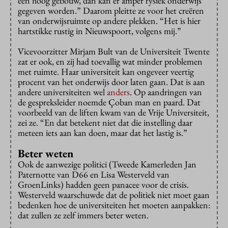
een hoog gebouw, dan kan er amper fysiek onderwijs
gegeven worden.” Daarom pleitte ze voor het creëren
van onderwijsruimte op andere plekken. “Het is hier
hartstikke rustig in Nieuwspoort, volgens mij.”
Vicevoorzitter Mirjam Bult van de Universiteit Twente
zat er ook, en zij had toevallig wat minder problemen
met ruimte. Haar universiteit kan ongeveer veertig
procent van het onderwijs door laten gaan. Dat is aan
andere universiteiten wel
anders
. Op aandringen van
de gespreksleider noemde Çoban man en paard. Dat
voorbeeld van de liften kwam van de Vrije Universiteit,
zei ze. “En dat betekent niet dat die instelling daar
meteen iets aan kan doen, maar dat het lastig is.”
Beter weten
Ook de aanwezige politici (Tweede Kamerleden Jan
Paternotte van D66 en Lisa Westerveld van
GroenLinks) hadden geen panacee voor de crisis.
Westerveld waarschuwde dat de politiek niet moet gaan
bedenken hoe de universiteiten het moeten aanpakken:
dat zullen ze zelf immers beter weten.