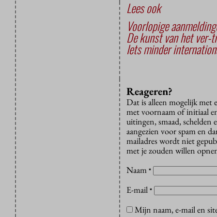
Lees ook
Voorlopige aanmeldinge
De kunst van het ver-t
Iets minder internation
Reageren?
Dat is alleen mogelijk met
met voornaam of initiaal e
uitingen, smaad, schelden e
aangezien voor spam en dan v
mailadres wordt niet gepub
met je zouden willen opnem
Naam
*
E-mail
*
Mijn naam, e-mail en sit