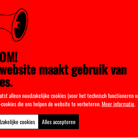
een toets waarmee aanstaande studenten nog snel kunnen kijken o
tudenten die op deze
toets
een onvoldoende halen, blijken ook een 
 jaar te moeten stoppen met hun studie, aldus docent Reinout He
in de economieopleidingen wordt onderschat”, zegt Heijungs. “
OM!
s met economie en bedrijven willen doen om wiskunde A te doen,
h echt beter.”
website maakt gebruik van
es.
w ingeschreven studenten toegestuurd hebben gekregen, en het adv
en, zal helpen om het wiskundeniveau van studenten bij te spijke
te keer dat de faculteit studenten aanspoort om al aan de slag te g
atst alleen noodzakelijke cookies (voor het technisch functioneren v
onnen is.
k-cookies die ons helpen de website te verbeteren.
Meer informatie
.
KR CC)
zakelijke cookies
Alles accepteren