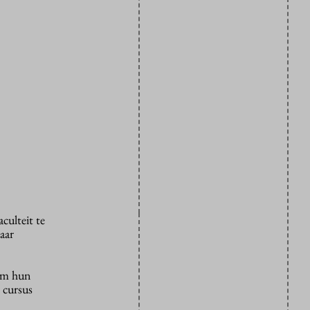
culteit te
aar
 om hun
e cursus