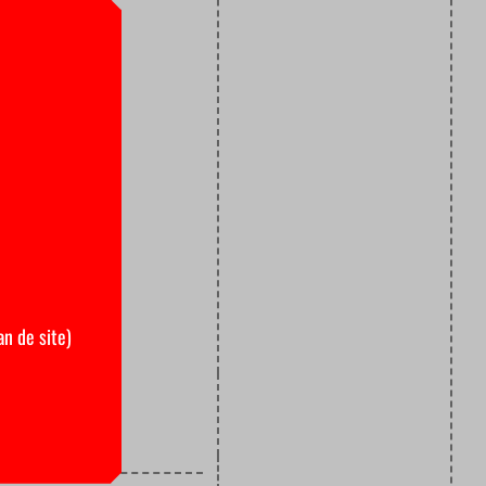
f hun
grote kans
ijungs, die
Scholen
 maar voor
ies om nog
ren, moet
aan nog
an de site)