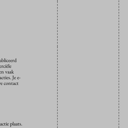
ubliceerd
rciële
den vaak
ties. Je e-
we contact
ctie plaats.