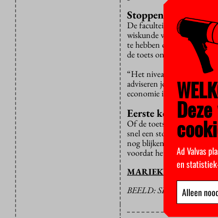
Stoppen met studie
De faculteit ontwikkelde 
wiskunde wel op peil is. S
te hebben om na hun eerste
de toets ontwikkelde.
“Het niveau van wiskunde 
WELK
adviseren jongeren die iet
economie is wiskunde B toc
Deze 
Eerste keer
cooki
Of de toets, die alle nieu
snel een stoomcursus te do
nog blijken. Het is de eers
Ad Valvas pla
voordat het collegejaar beg
en statistie
MARIEKE KOLKMAN
BEELD: SIMONA (FLIC
Alleen nood