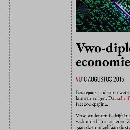
Vwo-dipl
economie
VU
18 AUGUSTUS 2015
Eerstejaars studenten wete
kunnen volgen. Dat
schrijf
facebookpagina.
Verse studenten bedrijfsk
wiskunde bij te spijkeren. 
gaan doen of zelf aan de st