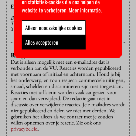
en statistiek-cookies die ons helpen de
FLOOR BAL
website te verbeteren.
Meer informatie
.
BEELD: BEELD IN ZUID-KOREAANS
THEMAPARK DAT GEHEEL GEWIJD IS AAN
Alleen noodzakelijke cookies
TOILETTEN
Alles accepteren
Reageren?
Dat is alleen mogelijk met een e-mailadres dat is
verbonden aan de VU. Reacties worden gepubliceerd
met voornaam of initiaal en achternaam. Houd je bij
het onderwerp, en toon respect: commerciële uitingen,
smaad, schelden en discrimineren zijn niet toegestaan.
Reacties met url’s erin worden vaak aangezien voor
spam en dan verwijderd. De redactie gaat niet in
discussie over verwijderde reacties. Je e-mailadres wordt
niet gepubliceerd en delen we niet met derden. We
gebruiken het alleen als we contact met je zouden
willen opnemen over je reactie. Zie ook ons
privacybeleid
.