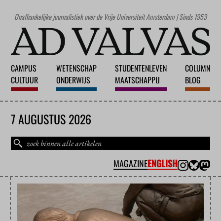
Onafhankelijke journalistiek over de Vrije Universiteit Amsterdam | Sinds 1953
CAMPUS
WETENSCHAP
STUDENTENLEVEN
COLUMN
CULTUUR
ONDERWIJS
MAATSCHAPPIJ
BLOG
7 AUGUSTUS 2026
MAGAZINE
ENGLISH