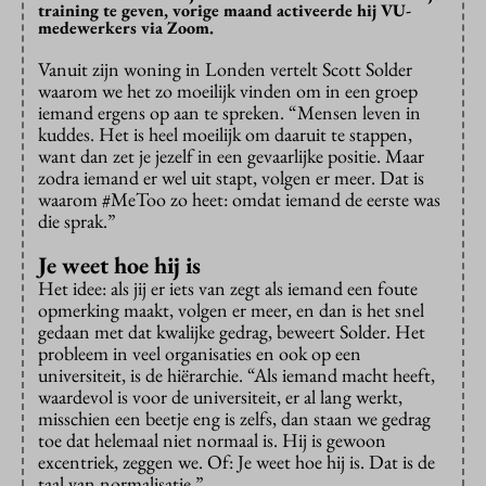
training te geven, vorige maand activeerde hij VU-
medewerkers via Zoom.
Vanuit zijn woning in Londen vertelt Scott Solder
waarom we het zo moeilijk vinden om in een groep
iemand ergens op aan te spreken. “Mensen leven in
kuddes. Het is heel moeilijk om daaruit te stappen,
want dan zet je jezelf in een gevaarlijke positie. Maar
zodra iemand er wel uit stapt, volgen er meer. Dat is
waarom #MeToo zo heet: omdat iemand de eerste was
die sprak.”
Je weet hoe hij is
Het idee: als jij er iets van zegt als iemand een foute
opmerking maakt, volgen er meer, en dan is het snel
gedaan met dat kwalijke gedrag, beweert Solder. Het
probleem in veel organisaties en ook op een
universiteit, is de hiërarchie. “Als iemand macht heeft,
waardevol is voor de universiteit, er al lang werkt,
misschien een beetje eng is zelfs, dan staan we gedrag
toe dat helemaal niet normaal is. Hij is gewoon
excentriek, zeggen we. Of: Je weet hoe hij is. Dat is de
taal van normalisatie.”