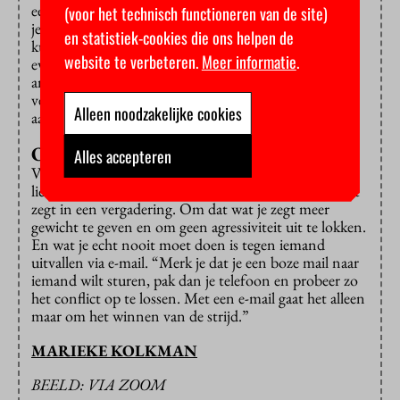
een vergadering een foute opmerking maakt, dan kun
(voor het technisch functioneren van de site)
je direct zeggen: “Volgens mij was dit pesten.” Of je
en statistiek-cookies die ons helpen de
kunt een ander onderwerp aansnijden (“Laten we
website te verbeteren.
Meer informatie
.
even een pauze inlassen.”) Je kunt er met iemand
anders over praten, bijvoorbeeld een
vertrouwenspersoon. Of je kunt de dader er later op
Alleen noodzakelijke cookies
aanspreken.
Ongemakkelijkheid uitstralen
Alles accepteren
Volgens Solder is het belangrijk om ook met je
lichaamstaal ongemakkelijkheid uit te stralen als je wat
zegt in een vergadering. Om dat wat je zegt meer
gewicht te geven en om geen agressiviteit uit te lokken.
En wat je echt nooit moet doen is tegen iemand
uitvallen via e-mail. “Merk je dat je een boze mail naar
iemand wilt sturen, pak dan je telefoon en probeer zo
het conflict op te lossen. Met een e-mail gaat het alleen
maar om het winnen van de strijd.”
MARIEKE KOLKMAN
BEELD: VIA ZOOM