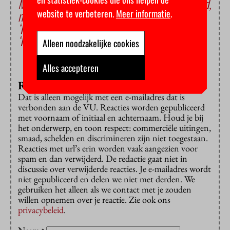
Mirjam van Praag: ‘Het was een geweldige tijd,
website te verbeteren.
Meer informatie
.
maar zwaarder dan ik dacht’
‘Iedereen kan dakloos worden, ik ook’
‘Ik wil dat Amnesty beter op Nederland let’
Alleen noodzakelijke cookies
Alles accepteren
Reageren?
Dat is alleen mogelijk met een e-mailadres dat is
verbonden aan de VU. Reacties worden gepubliceerd
met voornaam of initiaal en achternaam. Houd je bij
het onderwerp, en toon respect: commerciële uitingen,
smaad, schelden en discrimineren zijn niet toegestaan.
Reacties met url’s erin worden vaak aangezien voor
spam en dan verwijderd. De redactie gaat niet in
discussie over verwijderde reacties. Je e-mailadres wordt
niet gepubliceerd en delen we niet met derden. We
gebruiken het alleen als we contact met je zouden
willen opnemen over je reactie. Zie ook ons
privacybeleid
.