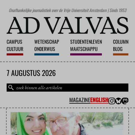
Onafhankelijke journalistiek over de Vrije Universiteit Amsterdam | Sinds 1953
CAMPUS
WETENSCHAP
STUDENTENLEVEN
COLUMN
CULTUUR
ONDERWIJS
MAATSCHAPPIJ
BLOG
7 AUGUSTUS 2026
MAGAZINE
ENGLISH