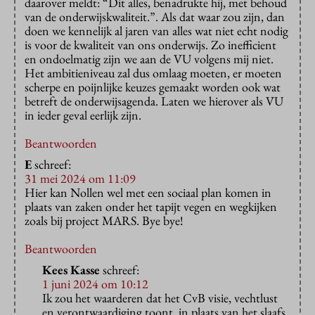
daarover meldt: “Dit alles, benadrukte hij, met behoud
van de onderwijskwaliteit.”. Als dat waar zou zijn, dan
doen we kennelijk al jaren van alles wat niet echt nodig
is voor de kwaliteit van ons onderwijs. Zo inefficient
en ondoelmatig zijn we aan de VU volgens mij niet.
Het ambitieniveau zal dus omlaag moeten, er moeten
scherpe en poijnlijke keuzes gemaakt worden ook wat
betreft de onderwijsagenda. Laten we hierover als VU
in ieder geval eerlijk zijn.
Beantwoorden
E
schreef:
31 mei 2024 om 11:09
Hier kan Nollen wel met een sociaal plan komen in
plaats van zaken onder het tapijt vegen en wegkijken
zoals bij project MARS. Bye bye!
Beantwoorden
Kees Kasse
schreef:
1 juni 2024 om 10:12
Ik zou het waarderen dat het CvB visie, vechtlust
en verontwaardiging toont, in plaats van het slaafs