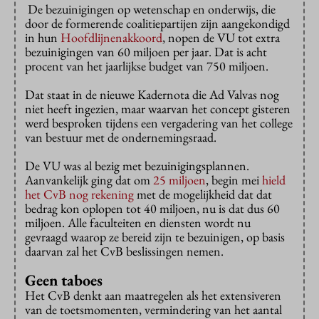
De bezuinigingen op wetenschap en onderwijs, die
door de formerende coalitiepartijen zijn aangekondigd
in hun
Hoofdlijnenakkoord
, nopen de VU tot extra
bezuinigingen van 60 miljoen per jaar. Dat is acht
procent van het jaarlijkse budget van 750 miljoen.
Dat staat in de nieuwe Kadernota die Ad Valvas nog
niet heeft ingezien, maar waarvan het concept gisteren
werd besproken tijdens een vergadering van het college
van bestuur met de ondernemingsraad.
De VU was al bezig met bezuinigingsplannen.
Aanvankelijk ging dat om
25 miljoen
, begin mei
hield
het CvB nog rekening
met de mogelijkheid dat dat
bedrag kon oplopen tot 40 miljoen, nu is dat dus 60
miljoen. Alle faculteiten en diensten wordt nu
gevraagd waarop ze bereid zijn te bezuinigen, op basis
daarvan zal het CvB beslissingen nemen.
Geen taboes
Het CvB denkt aan maatregelen als het extensiveren
van de toetsmomenten, vermindering van het aantal