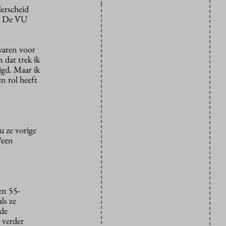
erscheid
. De VU
 waren voor
 dat trek ik
gd. Maar ik
n rol heeft
u ze vorige
‘een
en 55-
ls ze
nde
 verder