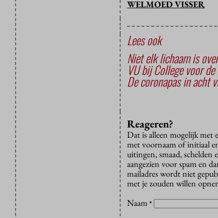
WELMOED VISSER
Lees ook
Niet elk lichaam is ov
VU bij College voor de
De coronapas in acht v
Reageren?
Dat is alleen mogelijk met
met voornaam of initiaal e
uitingen, smaad, schelden e
aangezien voor spam en dan v
mailadres wordt niet gepub
met je zouden willen opnem
Naam
*