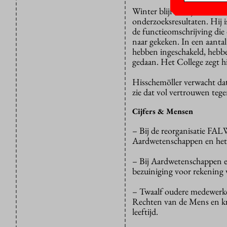
Winter blijft erbij dat de re
onderzoeksresultaten. Hij 
de functieomschrijving die
naar gekeken. In een aanta
hebben ingeschakeld, hebb
gedaan. Het College zegt hi
Hisschemöller verwacht da
zie dat vol vertrouwen teg
Cijfers & Mensen
– Bij de reorganisatie FAL
Aardwetenschappen en het 
– Bij Aardwetenschappen e
bezuiniging voor rekening
– Twaalf oudere medewerke
Rechten van de Mens en kr
leeftijd.