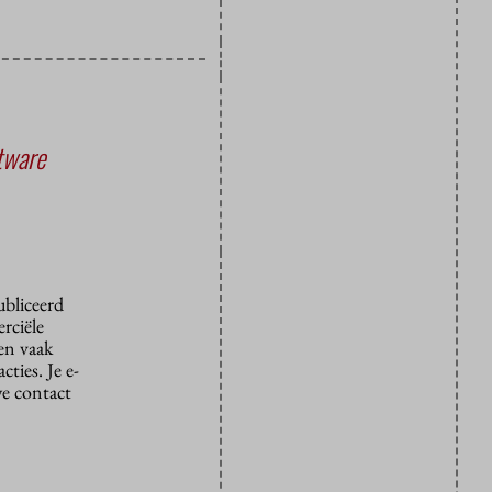
tware
ubliceerd
rciële
den vaak
ties. Je e-
we contact