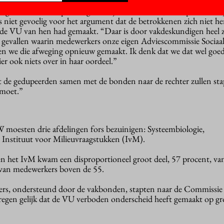
organisatie is verlopen volgens objectieve criteria, zoals publicatiel
is niet gevoelig voor het argument dat de betrokkenen zich niet h
 de VU van hen had gemaakt. “Daar is door vakdeskundigen heel 
l gevallen waarin medewerkers onze eigen Adviescommissie Sociaa
en we die afweging opnieuw gemaakt. Ik denk dat we dat wel goe
er ook niets over in haar oordeel.”
t de gedupeerden samen met de bonden naar de rechter zullen sta
emoet.”
W moesten drie afdelingen fors bezuinigen: Systeembiologie,
Instituut voor Milieuvraagstukken (IvM).
n het IvM kwam een disproportioneel groot deel, 57 procent, va
 van medewerkers boven de 55.
rs, ondersteund door de vakbonden, stapten naar de Commissie
egen gelijk dat de VU verboden onderscheid heeft gemaakt op g