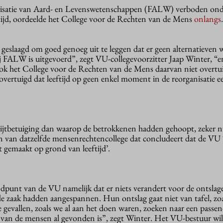
nisatie van Aard- en Levenswetenschappen (FALW) verboden ond
tijd, oordeelde het College voor de Rechten van de Mens
onlangs
in geslaagd om goed genoeg uit te leggen dat er geen alternatieven
bij FALW is uitgevoerd”, zegt VU-collegevoorzitter Jaap Winter, “en
ok het College voor de Rechten van de Mens daarvan niet overtui
 overtuigd dat leeftijd op geen enkel moment in de reorganisatie ee
ijtbetuiging dan waarop de betrokkenen hadden gehoopt, zeker n
n van datzelfde mensenrechtencollege dat concludeert dat de VU 
 gemaakt op grond van leeftijd’.
dpunt van de VU namelijk dat er niets verandert voor de ontslag
 de zaak hadden aangespannen. Hun ontslag gaat niet van tafel, zoa
e gevallen, zoals we al aan het doen waren, zoeken naar een passe
l van de mensen al gevonden is”, zegt Winter. Het VU-bestuur wil