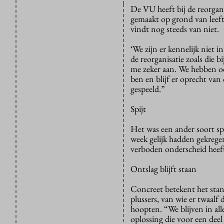
De VU heeft bij de reorga
gemaakt op grond van leef
vindt nog steeds van niet.
‘We zijn er kennelijk niet 
de reorganisatie zoals die 
me zeker aan. We hebben o
ben en blijf er oprecht van
gespeeld.”
Spijt
Het was een ander soort sp
week gelijk hadden gekrege
verboden onderscheid heeft
Ontslag blijft staan
Concreet betekent het stan
plussers, van wie er twaalf
hoopten. “We blijven in all
oplossing die voor een dee