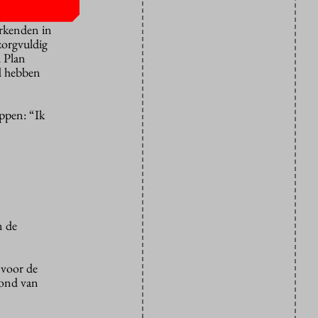
ijsten en
erkenden in
zorgvuldig
l Plan
d hebben
ppen: “Ik
n de
 voor de
rond van