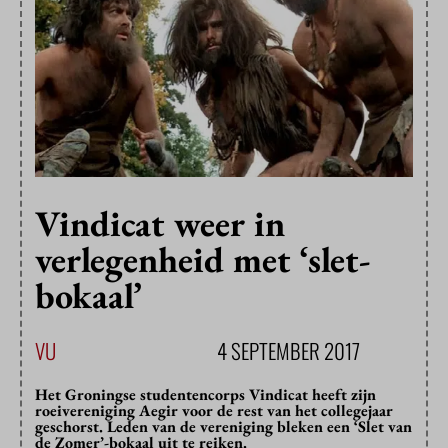
Vindicat weer in
verlegenheid met ‘slet-
bokaal’
VU
4 SEPTEMBER 2017
Het Groningse studentencorps Vindicat heeft zijn
roeivereniging Aegir voor de rest van het collegejaar
geschorst. Leden van de vereniging bleken een ‘Slet van
de Zomer’-bokaal uit te reiken.