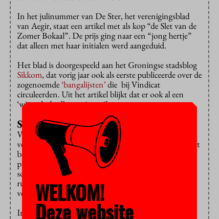
In het julinummer van De Ster, het verenigingsblad
van Aegir, staat een artikel met als kop “de Slet van de
Zomer Bokaal”. De prijs ging naar een “jong hertje”
dat alleen met haar initialen werd aangeduid.
Het blad is doorgespeeld aan het Groningse stadsblog
Sikkom
, dat vorig jaar ook als eerste publiceerde over de
zogenoemde
‘bangalijsten’
die bij Vindicat
circuleerden. Uit het artikel blijkt dat er ook al een
‘winterbokaal’ was uitgereikt.
Seksisme tegengaan
Vindicat ligt na een reeks incidenten onder een
vergrootglas en kan zich weinig meer permitteren. Het
bestuur van het corps
schrijft
geschokt te zijn door de
publicatie en heeft zijn ondervereniging Aegir een
schorsing van een jaar opgelegd. Daarin krijgen ze “de
ruimte om – net als Vindicat – seksisme binnen de
WELKOM!
vereniging tegen te gaan”.
Deze website
In een
persbericht
belooft het bestuur van Aegir hard