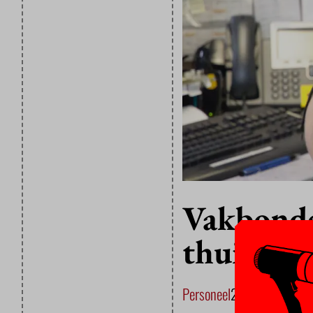
Vakbonde
thuiswer
Personeel
26 MAART 202