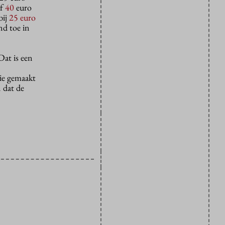
of
40
euro
bij
25 euro
d toe in
Dat is een
ie gemaakt
 dat de