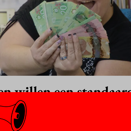
n willen een standaar
kvergoeding
1