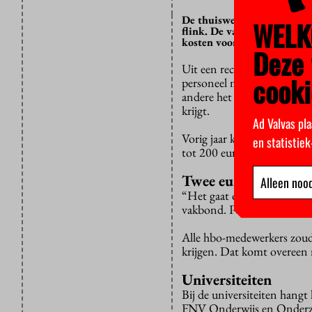
De thuiswerkvergoedingen v
WELK
flink. De vakbonden willen
kosten voor de thuiswerkpl
Deze 
Uit een recente
rondgang
v
cooki
personeel momenteel een ne
andere het dubbele vergoedt
krijgt.
Ad Valvas pla
Vorig jaar keerden veel hog
en statistie
tot 200 euro. SaxNow, de n
Twee euro
Alleen nood
“Het gaat om substantieel
vakbond. Pogingen om de ve
Alle hbo-medewerkers zoud
krijgen. Dat komt overeen 
Universiteiten
Bij de universiteiten hang
FNV Onderwijs en Onderzoe