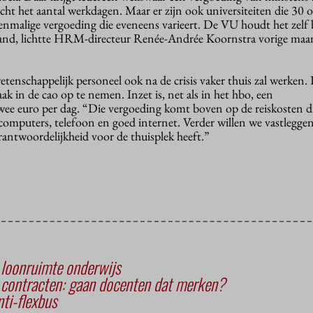
cht het aantal werkdagen. Maar er zijn ook universiteiten die 30 
eenmalige vergoeding die eveneens varieert. De VU houdt het zelf 
nd, lichtte HRM-directeur Renée-Andrée Koornstra vorige maan
tenschappelijk personeel ook na de crisis vaker thuis zal werken. 
k in de cao op te nemen. Inzet is, net als in het hbo, een
wee euro per dag. “Die vergoeding komt boven op de reiskosten d
omputers, telefoon en goed internet. Verder willen we vastleggen
rantwoordelijkheid voor de thuisplek heeft.”
 loonruimte onderwijs
 contracten: gaan docenten dat merken?
nti-flexbus