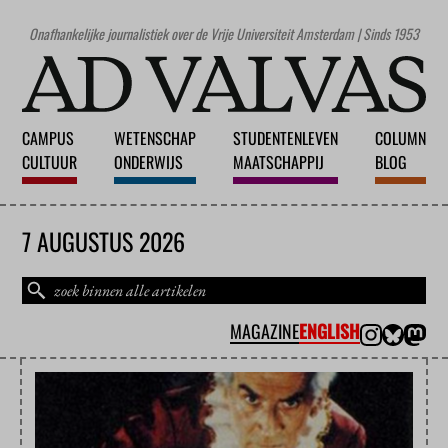
Onafhankelijke journalistiek over de Vrije Universiteit Amsterdam | Sinds 1953
CAMPUS
WETENSCHAP
STUDENTENLEVEN
COLUMN
CULTUUR
ONDERWIJS
MAATSCHAPPIJ
BLOG
7 AUGUSTUS 2026
MAGAZINE
ENGLISH