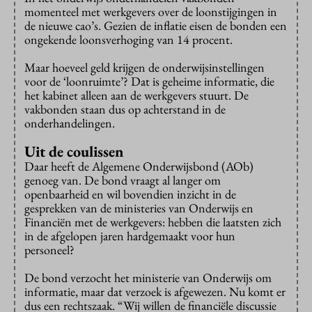
momenteel met werkgevers over de loonstijgingen in
de nieuwe cao’s. Gezien de inflatie eisen de bonden een
ongekende loonsverhoging van 14 procent.
Maar hoeveel geld krijgen de onderwijsinstellingen
voor de ‘loonruimte’? Dat is geheime informatie, die
het kabinet alleen aan de werkgevers stuurt. De
vakbonden staan dus op achterstand in de
onderhandelingen.
Uit de coulissen
Daar heeft de Algemene Onderwijsbond (AOb)
genoeg van. De bond vraagt al langer om
openbaarheid en wil bovendien inzicht in de
gesprekken van de ministeries van Onderwijs en
Financiën met de werkgevers: hebben die laatsten zich
in de afgelopen jaren hardgemaakt voor hun
personeel?
De bond verzocht het ministerie van Onderwijs om
informatie, maar dat verzoek is afgewezen. Nu komt er
dus een rechtszaak. “Wij willen de financiële discussie