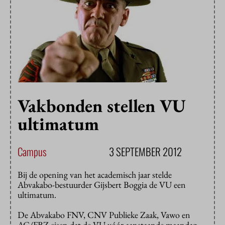
Vakbonden stellen VU
ultimatum
Campus
3 SEPTEMBER 2012
Bij de opening van het academisch jaar stelde
Abvakabo-bestuurder Gijsbert Boggia de VU een
ultimatum.
De Abvakabo FNV, CNV Publieke Zaak, Vawo en
AC/FBZ eisen dat de VU vóór aanstaande maandag