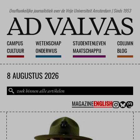
Onafhankelijke journalistiek over de Vrije Universiteit Amsterdam | Sinds 1953
CAMPUS
WETENSCHAP
STUDENTENLEVEN
COLUMN
CULTUUR
ONDERWIJS
MAATSCHAPPIJ
BLOG
8 AUGUSTUS 2026
MAGAZINE
ENGLISH