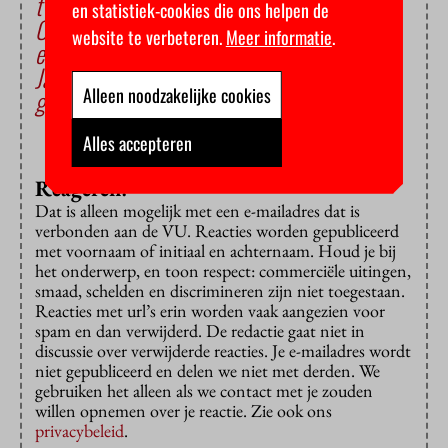
twee gevaren op de loer
en statistiek-cookies die ons helpen de
Ondernemingsraad klaagt over versnippering
website te verbeteren.
Meer informatie
.
en onduidelijkheid internationalisering
Jaarplan 2026: stevige bezuinigingen en
Alleen noodzakelijke cookies
gedwongen ontslagen
Alles accepteren
Reageren?
Dat is alleen mogelijk met een e-mailadres dat is
verbonden aan de VU. Reacties worden gepubliceerd
met voornaam of initiaal en achternaam. Houd je bij
het onderwerp, en toon respect: commerciële uitingen,
smaad, schelden en discrimineren zijn niet toegestaan.
Reacties met url’s erin worden vaak aangezien voor
spam en dan verwijderd. De redactie gaat niet in
discussie over verwijderde reacties. Je e-mailadres wordt
niet gepubliceerd en delen we niet met derden. We
gebruiken het alleen als we contact met je zouden
willen opnemen over je reactie. Zie ook ons
privacybeleid
.