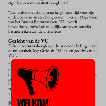
eigenlijk, een universiteitshoogleraar?
“Een universiteitshoogleraar krijgt meer tijd voor zijn
onderzoek dan andere hoogleraren”, vertelt Maja Grcic
van het Bureau Bestuurszaken. “Hij wordt
bijvoorbeeld, zoveel als mogelijk, ontheven van zijn
bestuurstaken aan de universiteit.”
Gezicht van de VU
Zo’n universiteitshoogleraar dient ook de belangen van
de universiteit, legt Grcic uit. “Hij is een gezicht van de
VU”.
In
deze brochure
(PDF) staat precies wat een
universiteitshoogleraar allemaal kan en mag: zo krijgt
hij een persoonsgebonden budget van 50.000 euro per
jaar om zijn onkosten te betalen, want een
universiteitshoogleraar gaat de boer op om de VU te
vertegenwoordigen in de verste uithoeken van de
wereld.
WELKOM!
Soort schildknaap