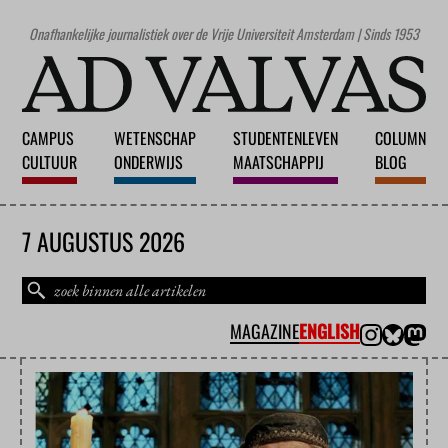
Onafhankelijke journalistiek over de Vrije Universiteit Amsterdam | Sinds 1953
CAMPUS
WETENSCHAP
STUDENTENLEVEN
COLUMN
CULTUUR
ONDERWIJS
MAATSCHAPPIJ
BLOG
7 AUGUSTUS 2026
MAGAZINE
ENGLISH