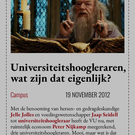
Universiteitshoogleraren,
wat zijn dat eigenlijk?
Campus
19 NOVEMBER 2012
Met de benoeming van hersen- en gedragdeskundige
Jelle Jolles
en voedingswetenschapper
Jaap Seidell
tot
universiteitshoogleraar
heeft de VU nu, met
ruimtelijk econoom
Peter Nijkamp
meegerekend,
drie universiteitshoogleraren. Mooi, maar wat is dat