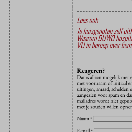
Lees ook
Je huisgenoten zelf uit
Waarom DUWO hospiter
VU in beroep over bemi
Reageren?
Dat is alleen mogelijk met
met voornaam of initiaal e
uitingen, smaad, schelden e
aangezien voor spam en dan v
mailadres wordt niet gepub
met je zouden willen opnem
Naam
*
E-mail
*