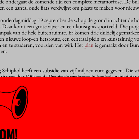
e ondergaat de komende tijd een complete metamorfose. De bu
en een aantal oude flats verdwijnt om plaats te maken voor nieu
onderdagmiddag 19 september de schop de grond in achter de hog
. Daar komt een grote vijver en een kunstgras sportveld. Die pro
aanpak van de hele buitenruimte. Er komen drie duidelijk gemarke
een nieuwe loop-en fietsroute, een centraal plein en kunstzinnig 
 en te studeren, voorzien van wifi. Het
plan
is gemaakt door Bur
ten.
Schiphol heeft een subsidie van vijf miljoen euro gegeven. Die st
thaven, het Rijk en de Provincie projecten in het hele gebied dat 
 alleen door geluidsisolatie, maar ook om het verblijf in de buiten
ie eigenaar van de grond van Uilenstede is, steekt ook zo’n vijf m
rijgt de kwaliteit van het buitenwater in de slootjes en vijvertjes 
ak in de zomer zodat het niet aangenaam is aan de oevers te verbl
ng van fietsen. Nu worden de centrale stallingen nauwelijks gebru
OM!
eer bij de ingangen van de flats. Nieuwe stallingen moet dat prob