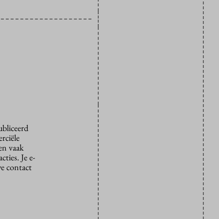
ubliceerd
rciële
den vaak
ties. Je e-
we contact