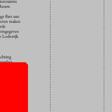
itenruimte
wbouw.
e flats aan
jecten maken
erde
vormgegeven
o Lodewijk
ichting
overlast
ruimte
iljoen euro
extra
ijven. Een
ikt, Bewoners
leem