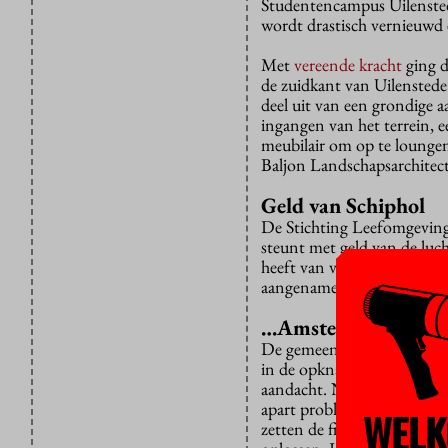
Studentencampus Uilensted
wordt drastisch vernieuwd 
Met
vereende kracht
ging d
de zuidkant van Uilenstede
deel uit van een grondige 
ingangen van het terrein, 
meubilair om op te loungen
Baljon Landschapsarchitec
Geld van Schiphol
De Stichting Leefomgeving 
steunt met geld van de luch
heeft van vliegtuigen. Niet
aangenamer te maken.
…Amstelveen
De gemeente
Amstelveen
d
in de opknapbeurt. Daarbij k
aandacht. Nu stinken die va
apart probleem is de stalli
WELK
zetten de fietsen massaal n