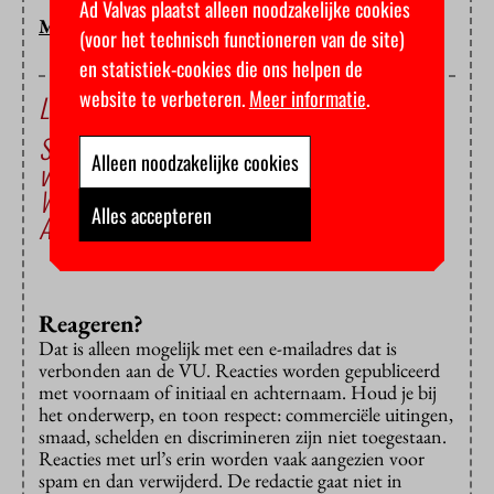
Ad Valvas plaatst alleen noodzakelijke cookies
MARIEKE KOLKMAN
(voor het technisch functioneren van de site)
en statistiek-cookies die ons helpen de
website te verbeteren.
Meer informatie
.
Lees ook
Studentenvereniging Anatolia zamelt geld in
Alleen noodzakelijke cookies
voor slachtoffers aardbeving
We hebben veel te danken aan de islam
Alles accepteren
Anatolia trakteert op baklava
Reageren?
Dat is alleen mogelijk met een e-mailadres dat is
verbonden aan de VU. Reacties worden gepubliceerd
met voornaam of initiaal en achternaam. Houd je bij
het onderwerp, en toon respect: commerciële uitingen,
smaad, schelden en discrimineren zijn niet toegestaan.
Reacties met url’s erin worden vaak aangezien voor
spam en dan verwijderd. De redactie gaat niet in