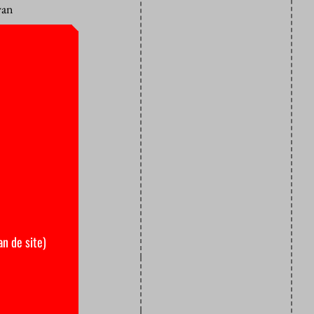
van
rsmannetjes
el Tot
 geleerden
lm
Mijn
zich
an de site)