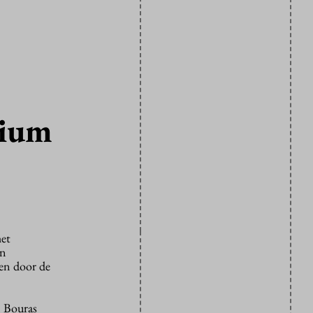
sium
het
en
en door de
. Bouras