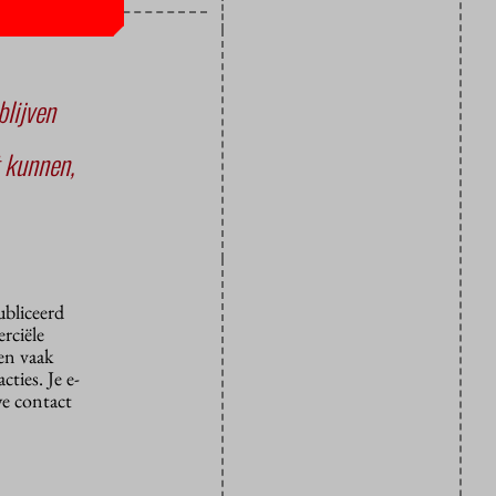
blijven
t kunnen,
ubliceerd
rciële
den vaak
ties. Je e-
we contact