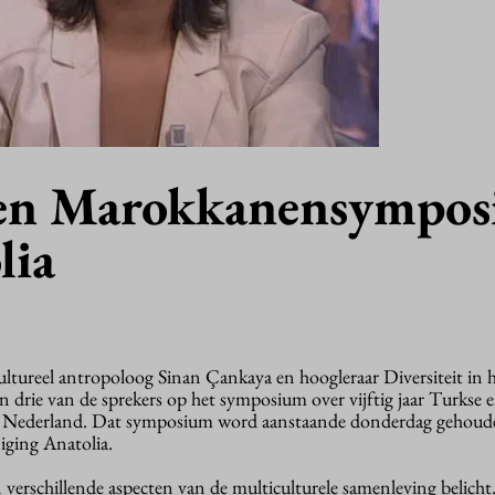
 en Marokkanensympo
lia
ultureel antropoloog Sinan Çankaya en hoogleraar Diversiteit in 
 drie van de sprekers op het symposium over vijftig jaar Turkse 
 Nederland. Dat symposium word aanstaande donderdag gehoud
iging Anatolia.
rschillende aspecten van de multiculturele samenleving belicht