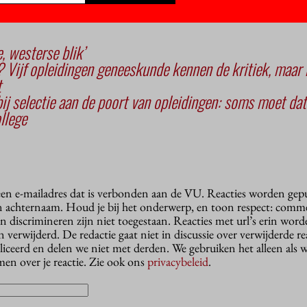
, westerse blik’
? Vijf opleidingen geneeskunde kennen de kritiek, maar 
t
j selectie aan de poort van opleidingen: soms moet da
llege
 een e-mailadres dat is verbonden aan de VU. Reacties worden gep
n achternaam. Houd je bij het onderwerp, en toon respect: comme
n discrimineren zijn niet toegestaan. Reacties met url’s erin wor
erwijderd. De redactie gaat niet in discussie over verwijderde reac
liceerd en delen we niet met derden. We gebruiken het alleen als 
en over je reactie. Zie ook ons
privacybeleid
.