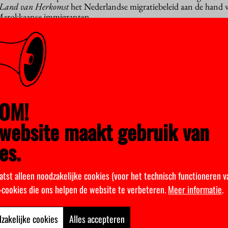
 Land van Herkomst
het Nederlandse migratiebeleid aan de hand 
 Marokkaanse immigranten.
n diversiteitsbeleid. Hij schreef onder andere
De Controle van Ma
ver discriminatie door de politie. Crul schreef onder meer
De Sleut
en van Turks- en Marokkaans-Nederlandse scholieren.
l Ouali van de politieke partij NIDA Rotterdam, en naast de drie
OM!
mil Yilmaz en kunstenaar Abdelkarim El-Fassi, bekend van de fi
website maakt gebruik van
es.
nuari van 18.30 – 22.00 uur in KC-07 (de ‘vissekom’) en u moet 
atst alleen noodzakelijke cookies (voor het technisch functioneren v
k-cookies die ons helpen de website te verbeteren.
Meer informatie
.
S BIJ PAUW & WITTEMAN
zakelijke cookies
Alles accepteren