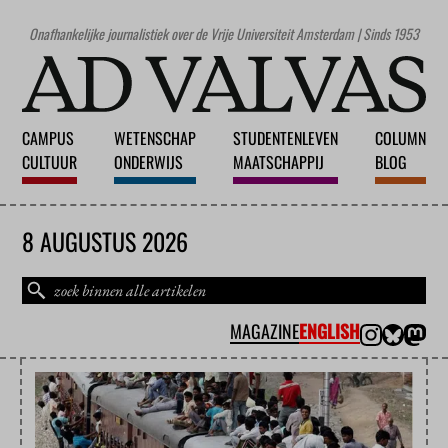
Onafhankelijke journalistiek over de Vrije Universiteit Amsterdam | Sinds 1953
CAMPUS
WETENSCHAP
STUDENTENLEVEN
COLUMN
CULTUUR
ONDERWIJS
MAATSCHAPPIJ
BLOG
8 AUGUSTUS 2026
MAGAZINE
ENGLISH