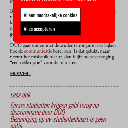
Bussemaker heeft daarom besloten de boete voorlopig
Alleen noodzakelijke cookies
niet te verhogen. “De goeden mogen niet onder de
kwaden lijden”, laat ze weten. “De overgrote
meerderheid van de net afgestudeerden handelt te
Alles accepteren
goeder trouw, en is hooguit wat laks.”
DUO gaat samen met de studentenorganisaties kijken
hoe de
communicatie
beter kan. Is dat gelukt, maar
neemt het misbruik niet af, dan blijft boeteverhoging
“een reële optie” voor de minister.
HOP/HC
Lees ook
Eerste studenten krijgen geld terug na
discriminatie door DUO
Bezuiniging op ov-studentenkaart is geen
optie