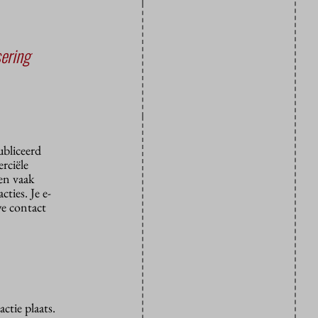
sering
ubliceerd
rciële
den vaak
ties. Je e-
we contact
ctie plaats.