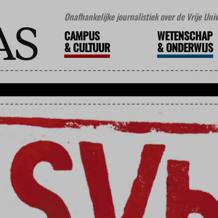
Onafhankelijke journalistiek over de Vrije Un
CAMPUS
WETENSCHAP
&
CULTUUR
&
ONDERWIJS