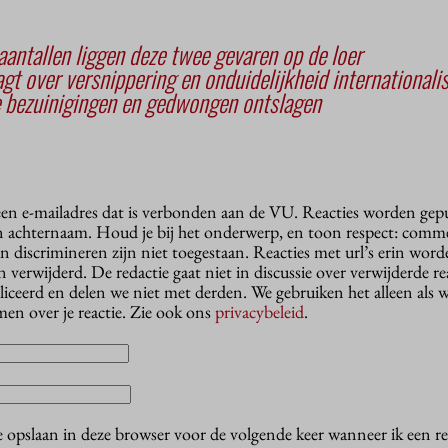
antallen liggen deze twee gevaren op de loer
t over versnippering en onduidelijkheid internationali
e bezuinigingen en gedwongen ontslagen
 een e-mailadres dat is verbonden aan de VU. Reacties worden gep
n achternaam. Houd je bij het onderwerp, en toon respect: comme
n discrimineren zijn niet toegestaan. Reacties met url’s erin wor
erwijderd. De redactie gaat niet in discussie over verwijderde reac
liceerd en delen we niet met derden. We gebruiken het alleen als 
en over je reactie. Zie ook ons
privacybeleid
.
e opslaan in deze browser voor de volgende keer wanneer ik een rea