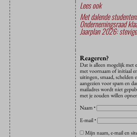
Lees ook
Met dalende studentena
Ondernemingsraad klaag
Jaarplan 2026: stevig
Reageren?
Dat is alleen mogelijk met
met voornaam of initiaal e
uitingen, smaad, schelden e
aangezien voor spam en dan v
mailadres wordt niet gepub
met je zouden willen opnem
Naam
*
E-mail
*
Mijn naam, e-mail en sit