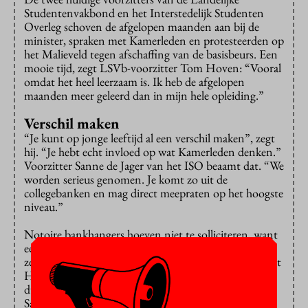
Studentenvakbond en het Interstedelijk Studenten
Overleg schoven de afgelopen maanden aan bij de
minister, spraken met Kamerleden en protesteerden op
het Malieveld tegen afschaffing van de basisbeurs. Een
mooie tijd, zegt LSVb-voorzitter Tom Hoven: “Vooral
omdat het heel leerzaam is. Ik heb de afgelopen
maanden meer geleerd dan in mijn hele opleiding.”
Verschil maken
“Je kunt op jonge leeftijd al een verschil maken”, zegt
hij. “Je hebt echt invloed op wat Kamerleden denken.”
Voorzitter Sanne de Jager van het ISO beaamt dat. “We
worden serieus genomen. Je komt zo uit de
collegebanken en mag direct meepraten op het hoogste
niveau.”
Notoire bankhangers hoeven niet te solliciteren, want
een bestuursjaar vergt veel inzet. Toch al gauw zo’n
zestig uur per week. “Hartstikke hard werken”, beaamt
Hoven. “Maar je krijgt er veel voor terug.” Het is het
dubbel en dwars waard, verzekert ook ISO-voorzitter
Sanne de Jager. “Ik heb familie en vrienden echt nog