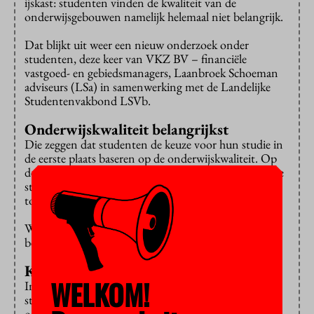
ijskast: studenten vinden de kwaliteit van de
onderwijsgebouwen namelijk helemaal niet belangrijk.
Dat blijkt uit weer een nieuw onderzoek onder
studenten, deze keer van VKZ BV – financiële
vastgoed- en gebiedsmanagers, Laanbroek Schoeman
adviseurs (LSa) in samenwerking met de Landelijke
Studentenvakbond LSVb.
Onderwijskwaliteit belangrijkst
Die zeggen dat studenten de keuze voor hun studie in
de eerste plaats baseren op de onderwijskwaliteit. Op
de tweede plaats volgt de uitstraling en de sfeer van de
stad waar de studie gevolgd kan worden. De afstand
tot het ouderlijk huis komt op de derde plaats.
Wat ze in elk geval niet willen, is meer collegegeld
betalen voor mooiere of betere onderwijsgebouwen.
Karakteristieke oude gebouwen
WELKOM!
In het onderzoek is ook gevraagd naar het belang dat
studenten hechten aan faciliteiten in nabijheid van de
onderwijsinstelling. Studenten vinden een copyshop