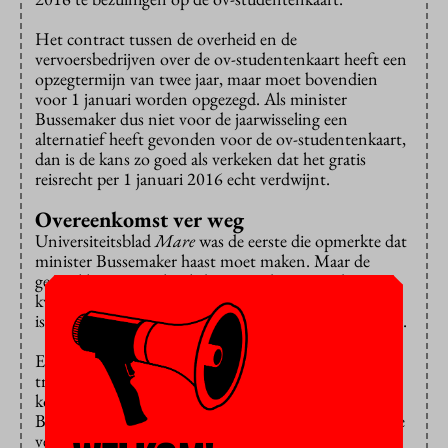
Het contract tussen de overheid en de
vervoersbedrijven over de ov-studentenkaart heeft een
opzegtermijn van twee jaar, maar moet bovendien
voor 1 januari worden opgezegd. Als minister
Bussemaker dus niet voor de jaarwisseling een
alternatief heeft gevonden voor de ov-studentenkaart,
dan is de kans zo goed als verkeken dat het gratis
reisrecht per 1 januari 2016 echt verdwijnt.
Overeenkomst ver weg
Universiteitsblad
Mare
was de eerste die opmerkte dat
minister Bussemaker haast moet maken. Maar de
gesprekken tussen het kabinet en de vervoerders
kwamen pas na de zomer op gang. Een overeenkomst
is nog ver weg, meldt ook
NRC Handelsblad
vandaag.
Er zouden tientallen
varianten
op tafel liggen. Een
trajectkaart is een optie, net als reistegoed of een
kortingskaart voor reizen buiten de spits. Heeft
Bussemaker eenmaal overeenstemming bereikt met de
vervoersmaatschappijen, dan moet ze haar plannen