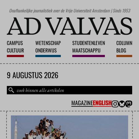
Onafhankelijke journalistiek over de Vrije Universiteit Amsterdam | Sinds 1953
CAMPUS
WETENSCHAP
STUDENTENLEVEN
COLUMN
CULTUUR
ONDERWIJS
MAATSCHAPPIJ
BLOG
9 AUGUSTUS 2026
MAGAZINE
ENGLISH