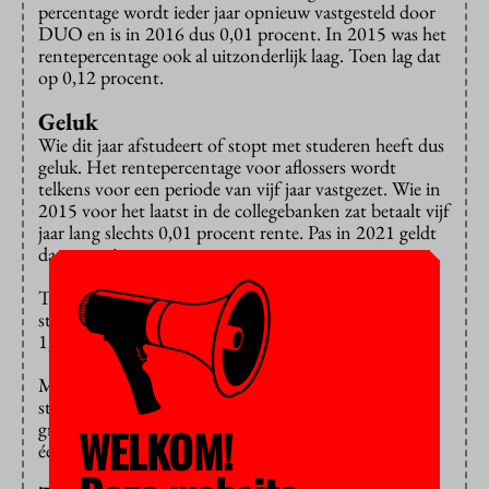
percentage wordt ieder jaar opnieuw vastgesteld door
DUO en is in 2016 dus 0,01 procent. In 2015 was het
rentepercentage ook al uitzonderlijk laag. Toen lag dat
op 0,12 procent.
Geluk
Wie dit jaar afstudeert of stopt met studeren heeft dus
geluk. Het rentepercentage voor aflossers wordt
telkens voor een periode van vijf jaar vastgezet. Wie in
2015 voor het laatst in de collegebanken zat betaalt vijf
jaar lang slechts 0,01 procent rente. Pas in 2021 geldt
dan een nieuw percentage.
Ter vergelijking: iedereen die in 2011 stopte met
studeren, zit nog vast aan een rentepercentage van
1,39.
Maar de lage rente is ook goed nieuws voor huidige
studenten: hun schuld zal volgend jaar minder hard
groeien dan dit jaar. DUO rekent namelijk vanaf dag
WELKOM!
één rente op leningen.