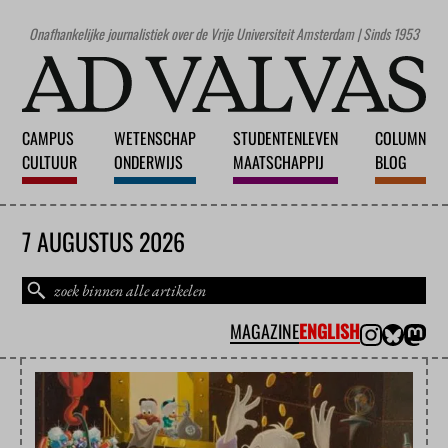
Onafhankelijke journalistiek over de Vrije Universiteit Amsterdam | Sinds 1953
CAMPUS
WETENSCHAP
STUDENTENLEVEN
COLUMN
CULTUUR
ONDERWIJS
MAATSCHAPPIJ
BLOG
7 AUGUSTUS 2026
MAGAZINE
ENGLISH