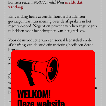
kunnen reizen.
NRC Handelsblad
meldt dat
vandaag
.
Eenvandaag heeft zeventienhonderd studenten
gevraagd naar hun mening over de afspraken in het
regeerakkoord. Negentien procent van hen zegt begrip
te hebben voor het schrappen van het gratis ov.
Voor de introductie van een sociaal leenstelsel en de
afschaffing van de studiefinanciering heeft een derde
begrip.
Van de scholieren zegt 58 procent dat de verwachte
reiskosten een grote rol gaan spelen bij de studiekeuze.
Boze studenten denken straks tientallen tot
honderden euro’s per maand extra kwijt zijn. In plaats
van een ov-studentenkaart krijgen studenten straks
een kortingskaart, maar zelfs daarmee blijven de kosten
WELKOM!
hoog.
Deze website
Het Interstedelijk Studenten Overleg noemde het