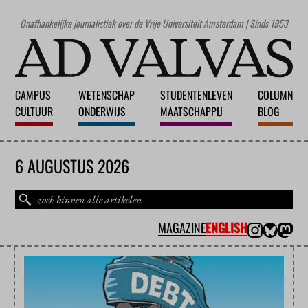
Onafhankelijke journalistiek over de Vrije Universiteit Amsterdam | Sinds 1953
CAMPUS
WETENSCHAP
STUDENTENLEVEN
COLUMN
CULTUUR
ONDERWIJS
MAATSCHAPPIJ
BLOG
6 AUGUSTUS 2026
MAGAZINE
ENGLISH