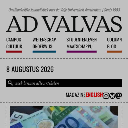
Onafhankelijke journalistiek over de Vrije Universiteit Amsterdam | Sinds 1953
CAMPUS
WETENSCHAP
STUDENTENLEVEN
COLUMN
CULTUUR
ONDERWIJS
MAATSCHAPPIJ
BLOG
8 AUGUSTUS 2026
MAGAZINE
ENGLISH