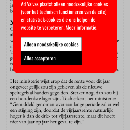
Ad Valvas plaatst alleen noodzakelijke cookies
jaar lang aflost, moet zo’n 3.500 euro rente extra
betalen – een bedrag hoger dan een jaar basisbeurs.
(voor het technisch functioneren van de site)
en statistiek-cookies die ons helpen de
Minder invloed
website te verbeteren.
Meer informatie
.
Overigens is het effect van de nieuwe maatstaf niet
altijd zo groot. Dat heeft een technische reden. Nu
wordt de rente vastgesteld op basis van het gemiddelde
Alleen noodzakelijke cookies
in de maand oktober. De nieuwe rente is geen
‘maandkoers’, maar wordt bepaald aan de hand van de
Alles accepteren
gemiddelde rente gedurende een heel jaar, van oktober
tot en met september. Uitschieters in oktober – naar
boven of beneden – zullen dus minder invloed krijgen.
Het ministerie wijst erop dat de rente voor dit jaar
ongeveer gelijk zou zijn gebleven als de nieuwe
spelregels al hadden gegolden. Sterker nog, dan zou hij
een honderdste lager zijn. Toch erkent het ministerie:
“Gemiddeld genomen over een lange periode zal er wel
een stijging zijn, doordat de vijfjaarsrente natuurlijk
hoger is dan de drie- tot vijfjaarsrente, maar dit hoeft
niet van jaar op jaar het geval te zijn.”