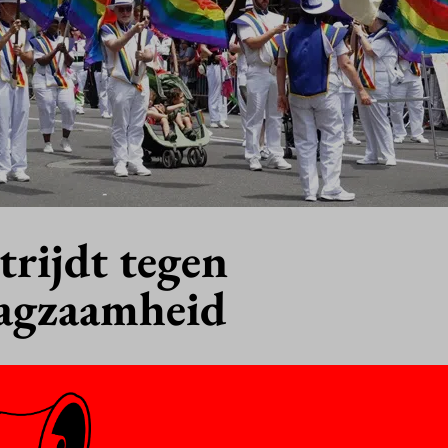
trijdt tegen
agzaamheid
l goed zat met de emancipatie van lesbiennes, homo’s, biseksuelen 
rstudent management, policy analysis and entrepreneurship Kai B