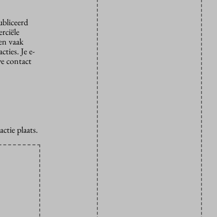
ubliceerd
rciële
den vaak
ties. Je e-
we contact
ctie plaats.