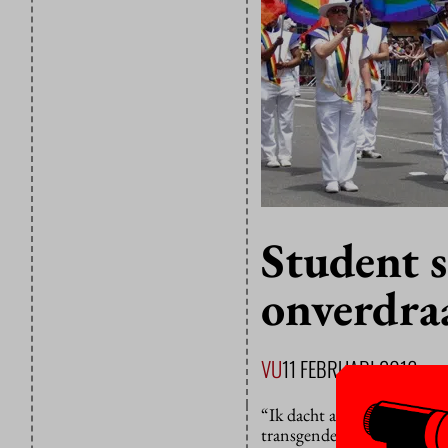
Student s
onverdra
VU
11 FEBRUARI 2016
“Ik dacht altijd dat het we
transgenders”, zegt maste