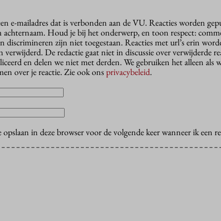
 een e-mailadres dat is verbonden aan de VU. Reacties worden gep
n achternaam. Houd je bij het onderwerp, en toon respect: comme
n discrimineren zijn niet toegestaan. Reacties met url’s erin wor
erwijderd. De redactie gaat niet in discussie over verwijderde reac
liceerd en delen we niet met derden. We gebruiken het alleen als 
en over je reactie. Zie ook ons
privacybeleid
.
e opslaan in deze browser voor de volgende keer wanneer ik een rea