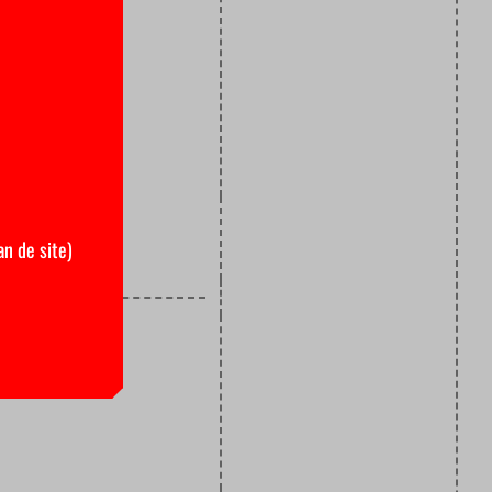
ture van
ren.
nutteloos.”
an de site)