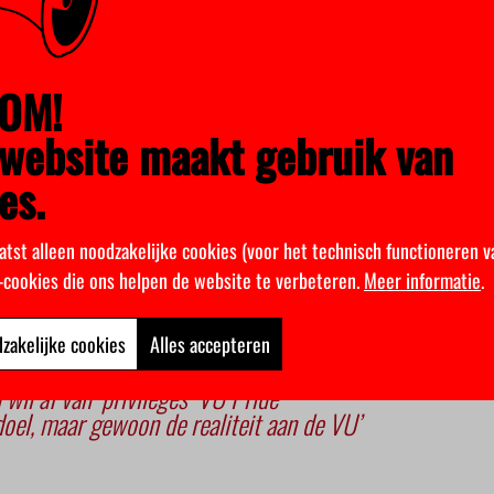
. “Maar dat geldt vooral voor het Westen.”
steeds meer las over onverdraagzaamheid, reageerde hij op de vaca
OM!
belangenvereniging voor transgender-, homo-, en biseksuele jonge
tuur. “Als je een probleem ziet en je doet er niets aan, dan ben je 
website maakt gebruik van
en op straat
’ in Advalvas #11.
es.
atst alleen noodzakelijke cookies (voor het technisch functioneren v
IFER
k-cookies die ons helpen de website te verbeteren.
Meer informatie
.
zakelijke cookies
Alles accepteren
itiek statement’
wil af van ‘privileges’ VU Pride
 doel, maar gewoon de realiteit aan de VU’