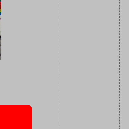
en
hawanibhiek