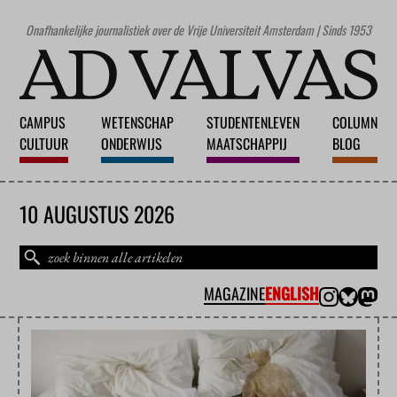
Onafhankelijke journalistiek over de Vrije Universiteit Amsterdam | Sinds 1953
CAMPUS
WETENSCHAP
STUDENTENLEVEN
COLUMN
CULTUUR
ONDERWIJS
MAATSCHAPPIJ
BLOG
10 AUGUSTUS 2026
MAGAZINE
ENGLISH