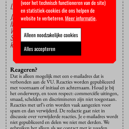
(voor het technisch functioneren van de site)
Lees ook
en statistiek-cookies die ons helpen de
Je huisgenoten zelf uitkiezen? Dat bepaalt de
website te verbeteren.
Meer informatie
.
huisbaas, zegt de minister
Waarom DUWO hospiteren wil afschaffen
Alleen noodzakelijke cookies
Studentenhuisvesting: grote steden moeten
kennis delen met de kleintjes, vindt Kamer
Alles accepteren
Reageren?
Dat is alleen mogelijk met een e-mailadres dat is
verbonden aan de VU. Reacties worden gepubliceerd
met voornaam of initiaal en achternaam. Houd je bij
het onderwerp, en toon respect: commerciële uitingen,
smaad, schelden en discrimineren zijn niet toegestaan.
Reacties met url’s erin worden vaak aangezien voor
spam en dan verwijderd. De redactie gaat niet in
discussie over verwijderde reacties. Je e-mailadres wordt
niet gepubliceerd en delen we niet met derden. We
gebruiken het alleen als we contact met je zouden