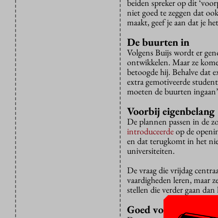
beiden spreker op dit ‘vo
niet goed te zeggen dat ook
maakt, geef je aan dat je he
De buurten in
Volgens Buijs wordt er geno
ontwikkelen. Maar ze komen
betoogde hij. Behalve dat 
extra gemotiveerde student
moeten de buurten ingaan”,
Voorbij eigenbelang
De plannen passen in de zo
introduceerde
op de opening
en dat terugkomt in het n
universiteiten.
De vraag die vrijdag centr
vaardigheden leren, maar z
stellen die verder gaan dan
Goed voorbeeld gev