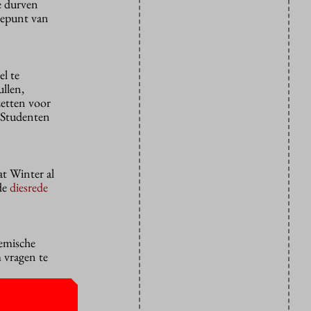
e durven
diepunt van
el te
ullen,
zetten voor
“Studenten
at Winter al
de
diesrede
demische
 vragen te