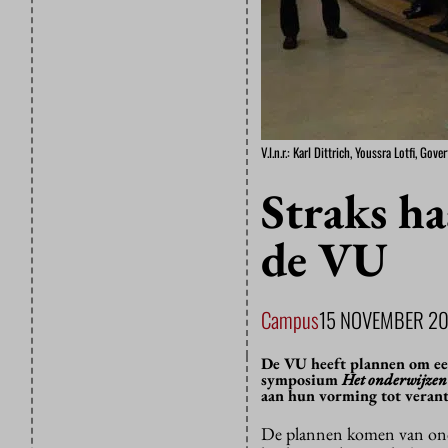
V.l.n.r.: Karl Dittrich, Youssra Lotfi, G
Straks ha
de VU
Campus
15 NOVEMBER 20
De VU heeft plannen om een
symposium
Het onderwijze
aan hun vorming tot veran
De plannen komen van onder