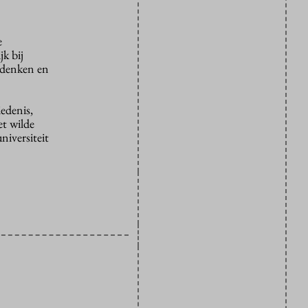
e
k bij
i denken en
iedenis,
et wilde
niversiteit