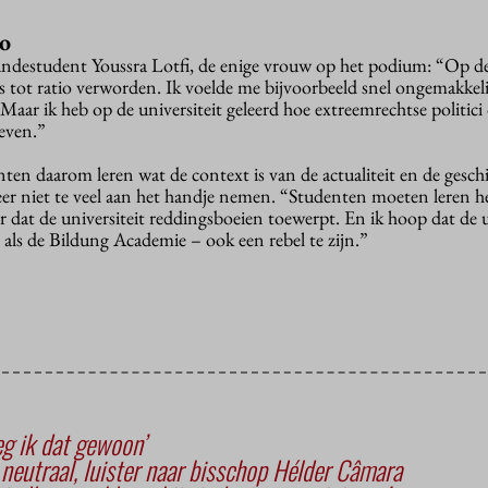
io
kundestudent Youssra Lotfi, de enige vrouw op het podium: “Op d
 tot ratio verworden. Ik voelde me bijvoorbeeld snel ongemakkelij
Maar ik heb op de universiteit geleerd hoe extreemrechtse politic
geven.”
ten daarom leren wat de context is van de actualiteit en de gesch
eer niet te veel aan het handje nemen. “Studenten moeten leren h
r dat de universiteit reddingsboeien toewerpt. En ik hoop dat de u
 als de Bildung Academie – ook een rebel te zijn.”
zeg ik dat gewoon’
t neutraal, luister naar bisschop Hélder Câmara