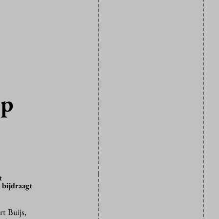
op
t
 bijdraagt
t Buijs,