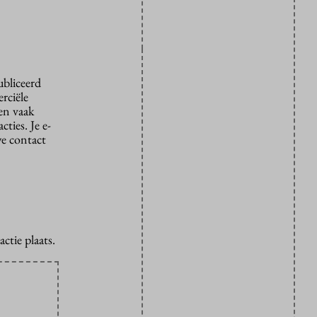
ubliceerd
rciële
den vaak
ties. Je e-
we contact
ctie plaats.