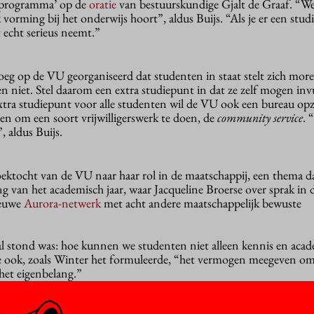
orprogramma’ op de
oratie
van bestuurskundige Gjalt de Graaf. “W
 vorming bij het onderwijs hoort”, aldus Buijs. “Als je er een stu
t echt serieus neemt.”
eg op de VU georganiseerd dat studenten in staat stelt zich more
 niet. Stel daarom een extra studiepunt in dat ze zelf mogen inv
extra studiepunt voor alle studenten wil de VU ook een bureau op
en om een soort vrijwilligerswerk te doen, de
community service
. 
 aldus Buijs.
ektocht van de VU naar haar rol in de maatschappij, een thema d
 van het academisch jaar, waar Jacqueline Broerse over sprak in 
ieuwe
Aurora-netwerk
met acht andere maatschappelijk bewuste
aal stond was: hoe kunnen we studenten niet alleen kennis en aca
e ook, zoals Winter het formuleerde, “het vermogen meegeven om
 het eigenbelang.”
en