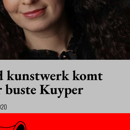
d kunstwerk komt
r buste Kuyper
020
 (Tanger, 1978) heeft de opdracht gekregen om een kunstwerk te
am Kuyperjaar dat komende maandag begint op de VU. Dan is het
nti-revolutionaire politicus de VU oprichtte.