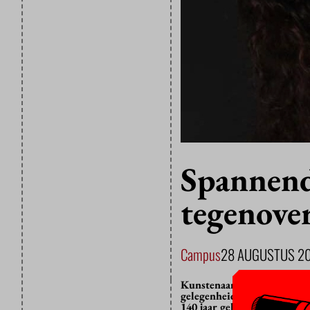
Spannen
tegenove
Campus
28 AUGUSTUS 2
Kunstenaar Wafae Ahalouch
gelegenheid van het Abrah
140 jaar geleden dat deze a