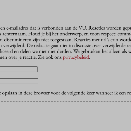
 een e-mailadres dat is verbonden aan de VU. Reacties worden gep
n achternaam. Houd je bij het onderwerp, en toon respect: comme
n discrimineren zijn niet toegestaan. Reacties met url’s erin wor
erwijderd. De redactie gaat niet in discussie over verwijderde reac
liceerd en delen we niet met derden. We gebruiken het alleen als 
en over je reactie. Zie ook ons
privacybeleid
.
e opslaan in deze browser voor de volgende keer wanneer ik een rea