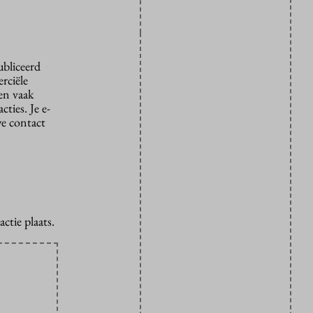
ubliceerd
rciële
den vaak
ties. Je e-
we contact
ctie plaats.