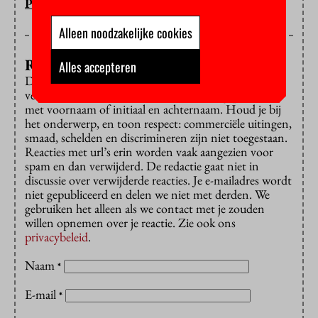
PETER BREEDVELD
Alleen noodzakelijke cookies
Reageren?
Alles accepteren
Dat is alleen mogelijk met een e-mailadres dat is
verbonden aan de VU. Reacties worden gepubliceerd
met voornaam of initiaal en achternaam. Houd je bij
het onderwerp, en toon respect: commerciële uitingen,
smaad, schelden en discrimineren zijn niet toegestaan.
Reacties met url’s erin worden vaak aangezien voor
spam en dan verwijderd. De redactie gaat niet in
discussie over verwijderde reacties. Je e-mailadres wordt
niet gepubliceerd en delen we niet met derden. We
gebruiken het alleen als we contact met je zouden
willen opnemen over je reactie. Zie ook ons
privacybeleid
.
Naam
*
E-mail
*