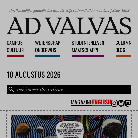
Onafhankelijke journalistiek over de Vrije Universiteit Amsterdam | Sinds 1953
CAMPUS
WETENSCHAP
STUDENTENLEVEN
COLUMN
CULTUUR
ONDERWIJS
MAATSCHAPPIJ
BLOG
10 AUGUSTUS 2026
MAGAZINE
ENGLISH