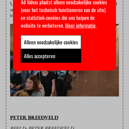
Ad Valvas plaatst alleen noodzakelijke cookies
Uilenstedefestival. Maandag worden er nog eens 1200
studenten verwacht, voor een verkorte versie van de
(voor het technisch functioneren van de site)
introductiedagen.
en statistiek-cookies die ons helpen de
website te verbeteren.
Meer informatie
.
Alleen noodzakelijke cookies
Alles accepteren
PETER BREEDVELD
BEELD: PETER BREEDVELD