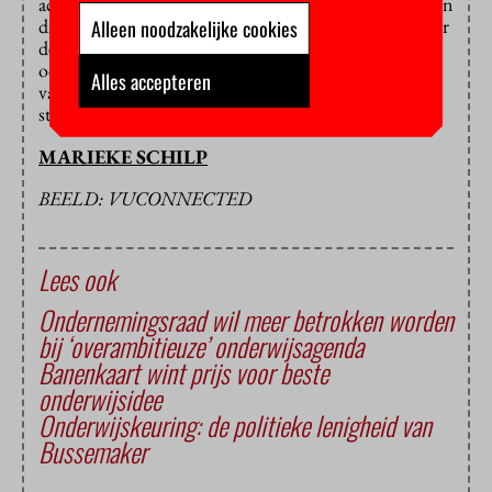
academische omgeving om daarbij ruimte te bieden aan
discussie. De betrokkenheid van medewerkers (…) over
Alleen noodzakelijke cookies
de koers die de VU vaart is een groot goed. Zo wordt
ook het gesprek met de medezeggenschap, met
Alles accepteren
vakbonden en met de universitaire studentenraad
steeds gevoerd.”
MARIEKE SCHILP
BEELD: VUCONNECTED
Lees ook
Ondernemingsraad wil meer betrokken worden
bij ‘overambitieuze’ onderwijsagenda
Banenkaart wint prijs voor beste
onderwijsidee
Onderwijskeuring: de politieke lenigheid van
Bussemaker