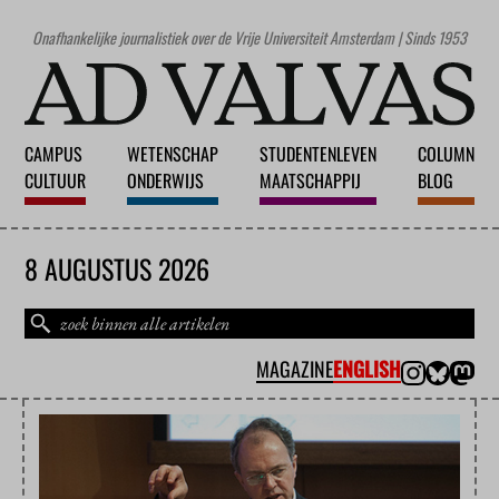
Onafhankelijke journalistiek over de Vrije Universiteit Amsterdam | Sinds 1953
CAMPUS
WETENSCHAP
STUDENTENLEVEN
COLUMN
CULTUUR
ONDERWIJS
MAATSCHAPPIJ
BLOG
8 AUGUSTUS 2026
MAGAZINE
ENGLISH