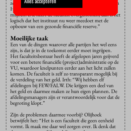
Alles accepteren
zo’n getal niet uit de context halen”, vindt vice-decaan
Hubertus Irth. “Het IvM had een schuld van 3
miljoen. Die heeft de faculteit overgenomen, dan is het
logisch dat het instituut nu weer meedoet met de
opbouw van een gezonde financiële reserve.”
Moeilijke taak
Een van de dingen waarover alle partijen het wel eens
zijn, is dat je in de toekomst eerder moet ingrijpen.
Het faculteitsbestuur heeft de afgelopen jaren geijverd
voor een betere financiële (project)administratie op de
VU, waardoor knelpunten eerder aan het licht zullen
komen. De faculteit is zelf zo transparant mogelijk bij
de verdeling van het geld. Irth: “Wij hebben elf
afdelingen bij FEW/FALW. Die krijgen een deel van
het geld en daarmee maken ze hun eigen plannen. De
afdelingsmanagers zijn er verantwoordelijk voor dat de
begroting klopt.”
Zijn de problemen daarmee voorbij? Olijhoek
betwijfelt het: “Het is een faculteit die geen eenheid
vormt. Ik maak me daar wel zorgen over. Ik denk dat