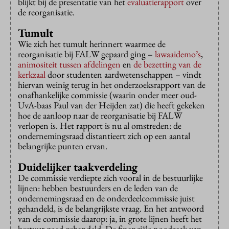
blijkt bij de presentatie van het
evaluatierapport
over
de reorganisatie.
Tumult
Wie zich het tumult herinnert waarmee de
reorganisatie bij FALW gepaard ging –
lawaaidemo’s
,
animositeit tussen afdelingen
en
de bezetting van de
kerkzaal
door studenten aardwetenschappen – vindt
hiervan weinig terug in het onderzoeksrapport van de
onafhankelijke commissie (waarin onder meer oud-
UvA-baas Paul van der Heijden zat) die heeft gekeken
hoe de aanloop naar de reorganisatie bij FALW
verlopen is. Het rapport is nu al omstreden: de
ondernemingsraad distantieert zich op een aantal
belangrijke punten ervan.
Duidelijker taakverdeling
De commissie verdiepte zich vooral in de bestuurlijke
lijnen: hebben bestuurders en de leden van de
ondernemingsraad en de onderdeelcommissie juist
gehandeld, is de belangrijkste vraag. En het antwoord
van de commissie daarop: ja, in grote lijnen heeft het
bestuur goed gehandeld. De financiële noodzaak van