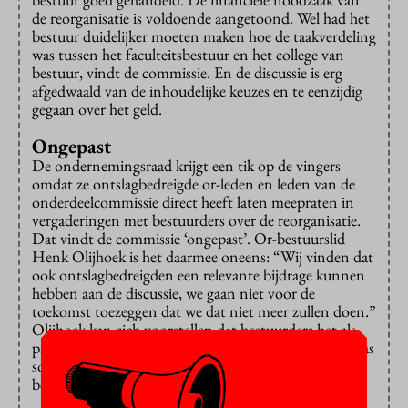
de reorganisatie is voldoende aangetoond. Wel had het
bestuur duidelijker moeten maken hoe de taakverdeling
was tussen het faculteitsbestuur en het college van
bestuur, vindt de commissie. En de discussie is erg
afgedwaald van de inhoudelijke keuzes en te eenzijdig
gegaan over het geld.
Ongepast
De ondernemingsraad krijgt een tik op de vingers
omdat ze ontslagbedreigde or-leden en leden van de
onderdeelcommissie direct heeft laten meepraten in
vergaderingen met bestuurders over de reorganisatie.
Dat vindt de commissie ‘ongepast’. Or-bestuurslid
Henk Olijhoek is het daarmee oneens: “Wij vinden dat
ook ontslagbedreigden een relevante bijdrage kunnen
hebben aan de discussie, we gaan niet voor de
toekomst toezeggen dat we dat niet meer zullen doen.”
Olijhoek kan zich voorstellen dat bestuurders het als
pijnlijk en vervelend hebben ervaren: “De discussie was
soms scherp, maar dat hoort bij hun taak als
bestuurder.”