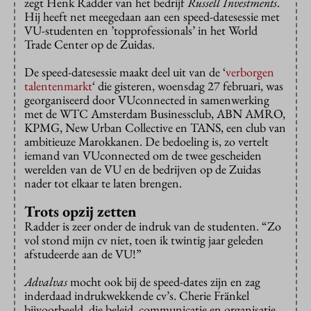
zegt Henk Radder van het bedrijf
Russell Investments
.
Hij heeft net meegedaan aan een speed-datesessie met
VU-studenten en ’topprofessionals’ in het World
Trade Center op de Zuidas.
De speed-datesessie maakt deel uit van de ‘
verborgen
talentenmarkt
‘ die gisteren, woensdag 27 februari, was
georganiseerd door VUconnected in samenwerking
met de WTC Amsterdam Businessclub, ABN AMRO,
KPMG, New Urban Collective en TANS, een club van
ambitieuze Marokkanen. De bedoeling is, zo vertelt
iemand van VUconnected om de twee gescheiden
werelden van de VU en de bedrijven op de Zuidas
nader tot elkaar te laten brengen.
Trots opzij zetten
Radder is zeer onder de indruk van de studenten. “Zo
vol stond mijn cv niet, toen ik twintig jaar geleden
afstudeerde aan de VU!”
Advalvas
mocht ook bij de speed-dates zijn en zag
inderdaad indrukwekkende cv’s. Cherie Fränkel
bijvoorbeeld, die beleid, communicatie en organisatie