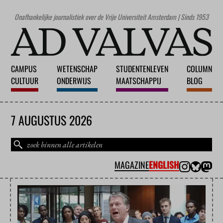
Onafhankelijke journalistiek over de Vrije Universiteit Amsterdam | Sinds 1953
CAMPUS
WETENSCHAP
STUDENTENLEVEN
COLUMN
CULTUUR
ONDERWIJS
MAATSCHAPPIJ
BLOG
7 AUGUSTUS 2026
MAGAZINE
ENGLISH