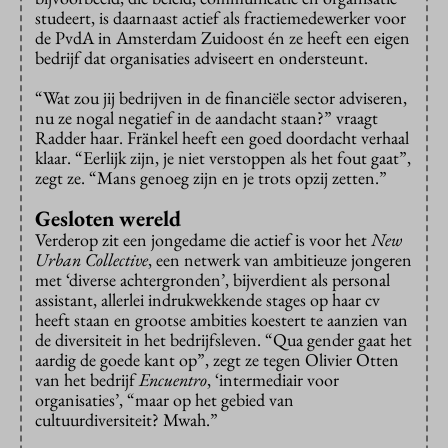
studeert, is daarnaast actief als fractiemedewerker voor
de PvdA in Amsterdam Zuidoost én ze heeft een eigen
bedrijf dat organisaties adviseert en ondersteunt.
“Wat zou jij bedrijven in de financiële sector adviseren,
nu ze nogal negatief in de aandacht staan?” vraagt
Radder haar. Fränkel heeft een goed doordacht verhaal
klaar. “Eerlijk zijn, je niet verstoppen als het fout gaat”,
zegt ze. “Mans genoeg zijn en je trots opzij zetten.”
Gesloten wereld
Verderop zit een jongedame die actief is voor het
New
Urban Collective
, een netwerk van ambitieuze jongeren
met ‘diverse achtergronden’, bijverdient als personal
assistant, allerlei indrukwekkende stages op haar cv
heeft staan en grootse ambities koestert te aanzien van
de diversiteit in het bedrijfsleven. “Qua gender gaat het
aardig de goede kant op”, zegt ze tegen Olivier Otten
van het bedrijf
Encuentro
, ‘intermediair voor
organisaties’, “maar op het gebied van
cultuurdiversiteit? Mwah.”