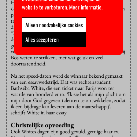
Hij vertelde hoe hij door de voorzitter van het
New
website te verbeteren.
Meer informatie
.
Urban Collective
, Mitchell Esajas, was gevraagd om een
praatje te komen houden op de verborgen
talentenmarkt. Per brief, maar Bos kende Esajas niet,
Alleen noodzakelijke cookies
dus die brief eindigde onderaan de stapel verzoeken.
“Maar een tijdje later zat ik in de jury van een
Alles accepteren
debatwedstrijd die door het team van Esajas werd
gewonnen”, zei Bos. Esajas zag zijn kans en deed zijn
verzoek nog een keer, maar nu in persoon. Zo heeft hij
Bos weten te strikken, met wat geluk en veel
doortastendheid.
Na het speed-daten werd de winnaar bekend gemaakt
van een essaywedstrijd. Dat was rechtenstudent
Bathséba White, die een ticket naar Parijs won ter
waarde van honderd euro. ‘Ik zie het als mijn plicht om
mijn door God gegeven talenten te ontwikkelen, zodat
ik een bijdrage kan leveren aan de maatschappij’,
schrijft White in haar essay.
Christelijke opvoeding
Ook Whites dagen zijn goed gevuld, getuige haar cv.