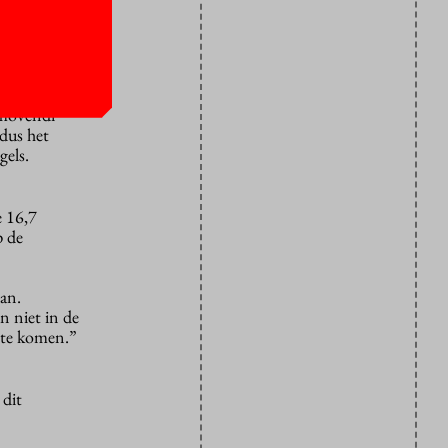
uur hebben
movendi’
ldus het
gels.
e 16,7
p de
aan.
n niet in de
s te komen.”
 dit