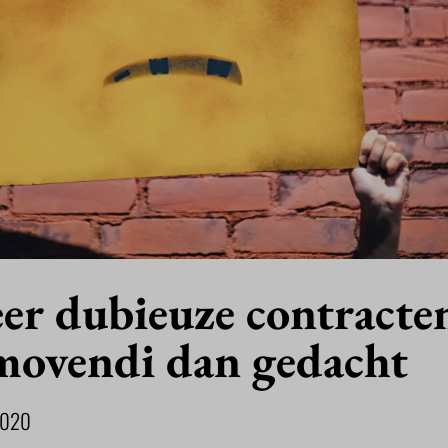
r dubieuze contracte
movendi dan gedacht
2020