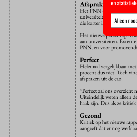
en statistie
Afspraken
Het PNN
concludeert
dat 
universiteiten hoger ligt 
Alleen nood
die korter is dan (het equiva
Het nieuwe percentage is 
aan universiteiten. Exter
PNN, en voor promovendi aa
Perfect
Helemaal vergelijkbaar met
procent dus niet. Toch vin
afspraken uit de cao.
“Perfect zal ons overzicht 
Uiteindelijk weten alleen d
haak zijn. Dus als ze kriti
Gezond
Kritiek op het nieuwe rappo
aangeeft dat er nog werk aa