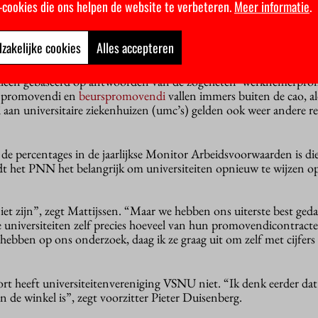
k-cookies die ons helpen de website te verbeteren.
Meer informatie
.
het aandeel dubieuze contracten onder promovendi in dienst bij
dan 10 tot 15 procent. Maar liefst 16,7 procent zou een contractd
zakelijke cookies
Alles accepteren
lent van) vier jaar fulltime.
alleen gebaseerd op antwoorden van de zogeheten ‘werknemerpro
ne promovendi en
beurspromovendi
vallen immers buiten de cao, a
n universitaire ziekenhuizen (umc’s) gelden ook weer andere re
 de percentages in de jaarlijkse Monitor Arbeidsvoorwaarden is di
dt het PNN het belangrijk om universiteiten opnieuw te wijzen o
niet zijn”, zegt Mattijssen. “Maar we hebben ons uiterste best ged
e universiteiten zelf precies hoeveel van hun promovendicontracte
ek hebben op ons onderzoek, daag ik ze graag uit om zelf met cijfer
rt heeft universiteitenvereniging VSNU niet. “Ik denk eerder dat
n de winkel is”, zegt voorzitter Pieter Duisenberg.