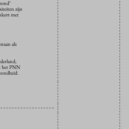
zond’
iteiten zijn
enkort met
staan als
ederland,
ht het PNN
zondheid.