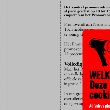
Het aandeel promovendi met
al jaren geschat op 10 tot 1
enquête van het Promoven
Promovendi aan Nederlandse 
Toch hebben sommigen een
te weinig tijd geeft.
Het Promovendi Netwerk Ne
promovendi onder de loep e
12 procent van deze vacatu
Volledig beeld
Maar het PNN begon zelf te 
WELK
een volledig beeld te sche
officiële vacature uitgezet
Deze 
ingevuld.”
cooki
In een grote enquête peil
over allerlei onderwerpen,
ook gevraagd naar de duur 
Ad Valvas pla