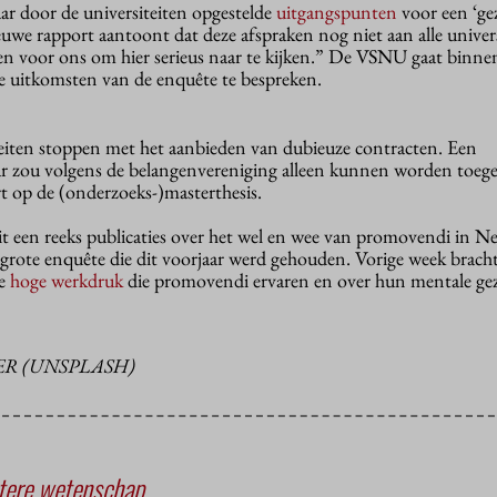
jaar door de universiteiten opgestelde
uitgangspunten
voor een ‘ge
ieuwe rapport aantoont dat deze afspraken nog niet aan alle univers
eden voor ons om hier serieus naar te kijken.” De VSNU gaat binn
 uitkomsten van de enquête te bespreken.
eiten stoppen met het aanbieden van dubieuze contracten. Een
aar zou volgens de belangenvereniging alleen kunnen worden toege
t op de (onderzoeks-)masterthesis.
it een reeks publicaties over het wel en wee van promovendi in N
grote enquête die dit voorjaar werd gehouden. Vorige week brac
de
hoge werkdruk
die promovendi ervaren en over hun mentale ge
R (UNSPLASH)
tere wetenschap