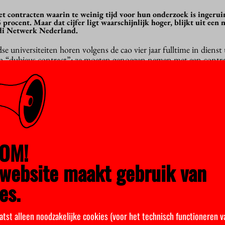
 contracten waarin te weinig tijd voor hun onderzoek is ingeru
5 procent. Maar dat cijfer ligt waarschijnlijk hoger, blijkt uit een
di Netwerk Nederland.
universiteiten horen volgens de cao vier jaar fulltime in dienst t
 “dubieus contract”: ze moeten genoegen nemen met een contra
derland (PNN) neemt jaarlijks alle vacatureteksten voor nieuw
n bericht hierover in de
Monitor Arbeidsvoorwaarden
. In 2019 
res een dubieus contract werd
aangeboden
.
twijfelen of dit percentage wel klopte. Is er op basis van vacatur
OM!
tsen? “Voor een deel van de promotieposities wordt bijvoorbeeld h
”, zegt voorzitter Lucille Mattijssen. “Die plekken worden onder de
website maakt gebruik van
es.
de de belangenvereniging dit voorjaar de meningen van 1.600 pro
 zoals werkdruk, begeleiding en het geven van onderwijs. Respon
van hun contract.
atst alleen noodzakelijke cookies (voor het technisch functioneren v