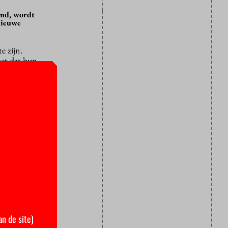
imd, wordt
 nieuwe
e zijn.
ct dat hun
e
bleek dat in
eteksten wel
elemaal geen
 radar
movendi
denten werd
an de site)