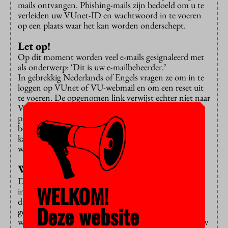
mails ontvangen. Phishing-mails zijn bedoeld om u te
verleiden uw VUnet-ID en wachtwoord in te voeren
op een plaats waar het kan worden onderschept.
Let op!
Op dit moment worden veel e-mails gesignaleerd met
als onderwerp: ‘Dit is uw e-mailbeheerder.’
In gebrekkig Nederlands of Engels vragen ze om in te
loggen op VUnet of VU-webmail en om een reset uit
te voeren. De opgenomen link verwijst echter niet naar
VUnet of VU-webmail, maar naar een VU-lookalike-
pagina. Als u daarop inlogt, heeft de aanvaller
beschikking over uw VUNet-ID en wachtwoord en
kan daardoor misbruik maken van uw identiteit. Zo
wordt door misbruikte accounts spam verstuurd.
Wachtwoord wijzigen
De IT-Servicedesk zal u nooit per e-mail om uw
WELKOM!
inloggegevens vragen of verwijzen naar een link om
dat te doen. Als u de link in het mailbericht heeft
Deze website
gebruikt en daar op de lookalike-pagina VUnet-ID en
wachtwoord heeft ingevuld,
moet
u
onmiddellijk
uw