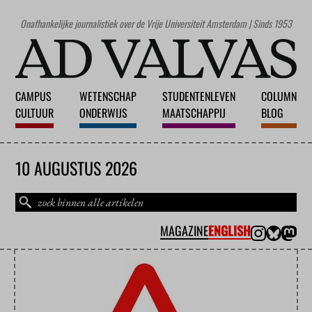
Onafhankelijke journalistiek over de Vrije Universiteit Amsterdam | Sinds 1953
CAMPUS
WETENSCHAP
STUDENTENLEVEN
COLUMN
CULTUUR
ONDERWIJS
MAATSCHAPPIJ
BLOG
10 AUGUSTUS 2026
MAGAZINE
ENGLISH