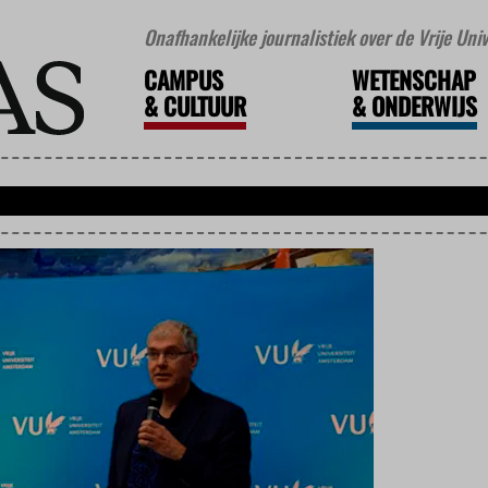
Onafhankelijke journalistiek over de Vrije Un
CAMPUS
WETENSCHAP
&
CULTUUR
&
ONDERWIJS