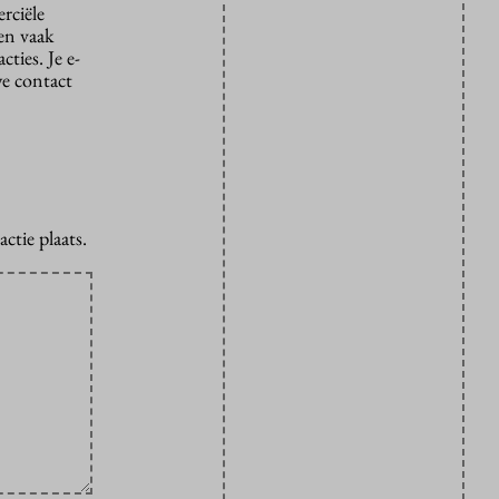
rciële
den vaak
ties. Je e-
we contact
ctie plaats.