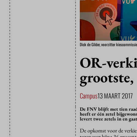
Dick de Gilder, voorzitter kiescommissi
OR-verki
grootste,
Campus
13 MAART 2017
De FNV blijft met tien raa
heeft er één zetel bijgewo
levert twee zetels in en gaat
De opkomst voor de verkiez
tegenover bijna 36 procent