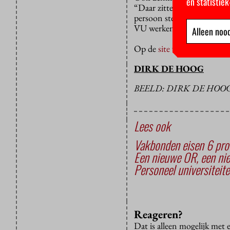
en statistie
“Daar zitten mensen bij die
persoon stemmen naar zich 
VU werken en soms na een p
Alleen nood
Op de
site
van de Ondernemi
DIRK DE HOOG
BEELD: DIRK DE HOO
Lees ook
Vakbonden eisen 6 proc
Een nieuwe OR, een nie
Personeel universiteite
Reageren?
Dat is alleen mogelijk met