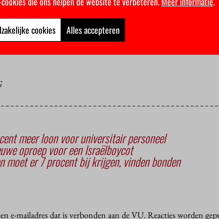
k-cookies die ons helpen de website te verbeteren.
Meer informatie
.
 al jaren bij de VU werken en een flink netwerk hebben. Die trekk
toe. Voor ProVU is het wellicht een nadeel dat mensen nog maar 
aar jaar weer weg zijn.”
zakelijke cookies
Alles accepteren
ngsraad staan alle uitslagen, ook van de onderdeelcommissies.
G
ent meer loon voor universitair personeel
uwe oproep voor een Israëlboycot
n moet er 7 procent bij krijgen, vinden bonden
 een e-mailadres dat is verbonden aan de VU. Reacties worden gep