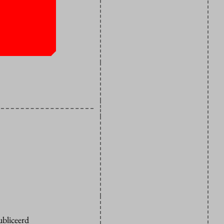
en als
kort bij de
ubliceerd