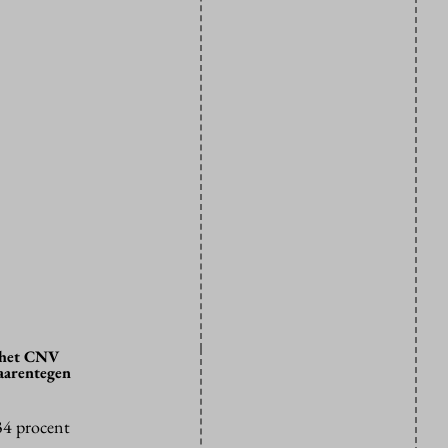
r het CNV
aarentegen
34 procent