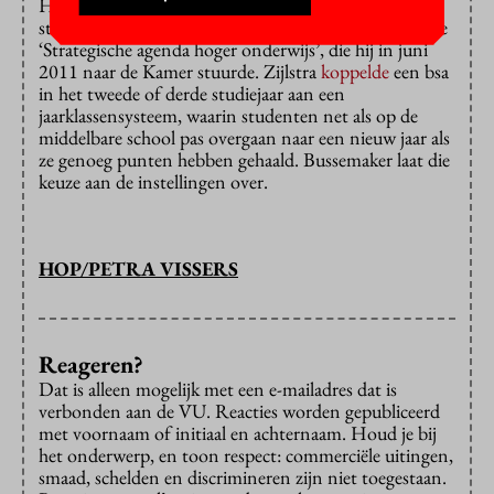
Het idee is niet nieuw. Bussemaker ’s voorganger –
staatssecretaris Halbe Zijlstra – deed het voorstel in de
‘Strategische agenda hoger onderwijs’, die hij in juni
2011 naar de Kamer stuurde. Zijlstra
koppelde
een bsa
in het tweede of derde studiejaar aan een
jaarklassensysteem, waarin studenten net als op de
middelbare school pas overgaan naar een nieuw jaar als
ze genoeg punten hebben gehaald. Bussemaker laat die
keuze aan de instellingen over.
HOP/PETRA VISSERS
Reageren?
Dat is alleen mogelijk met een e-mailadres dat is
verbonden aan de VU. Reacties worden gepubliceerd
met voornaam of initiaal en achternaam. Houd je bij
het onderwerp, en toon respect: commerciële uitingen,
smaad, schelden en discrimineren zijn niet toegestaan.