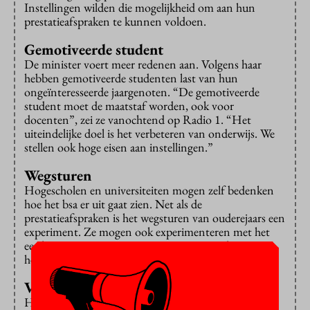
Instellingen wilden die mogelijkheid om aan hun
prestatieafspraken te kunnen voldoen.
Gemotiveerde student
De minister voert meer redenen aan. Volgens haar
hebben gemotiveerde studenten last van hun
ongeïnteresseerde jaargenoten. “De gemotiveerde
student moet de maatstaf worden, ook voor
docenten”, zei ze vanochtend op Radio 1. “Het
uiteindelijke doel is het verbeteren van onderwijs. We
stellen ook hoge eisen aan instellingen.”
Wegsturen
Hogescholen en universiteiten mogen zelf bedenken
hoe het bsa er uit gaat zien. Net als de
prestatieafspraken is het wegsturen van ouderejaars een
experiment. Ze mogen ook experimenteren met het
eerder wegsturen van eerstejaars. Nu mag dat pas aan
het einde van het jaar.
Verschoolsing
Het Interstedelijk Studentenoverleg is bang voor een