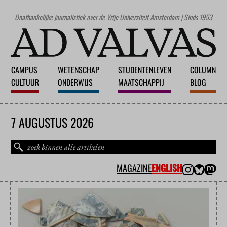
Onafhankelijke journalistiek over de Vrije Universiteit Amsterdam | Sinds 1953
CAMPUS
WETENSCHAP
STUDENTENLEVEN
COLUMN
CULTUUR
ONDERWIJS
MAATSCHAPPIJ
BLOG
7 AUGUSTUS 2026
MAGAZINE
ENGLISH