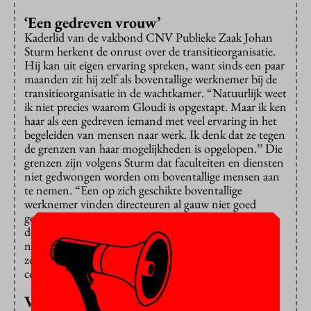
‘Een gedreven vrouw’
Kaderlid van de vakbond CNV Publieke Zaak Johan
Sturm herkent de onrust over de transitieorganisatie.
Hij kan uit eigen ervaring spreken, want sinds een paar
maanden zit hij zelf als boventallige werknemer bij de
transitieorganisatie in de wachtkamer. “Natuurlijk weet
ik niet precies waarom Gloudi is opgestapt. Maar ik ken
haar als een gedreven iemand met veel ervaring in het
begeleiden van mensen naar werk. Ik denk dat ze tegen
de grenzen van haar mogelijkheden is opgelopen.’’ Die
grenzen zijn volgens Sturm dat faculteiten en diensten
niet gedwongen worden om boventallige mensen aan
te nemen. “Een op zich geschikte boventallige
werknemer vinden directeuren al gauw niet goed
genoeg, want ze willen gewoon de allerbeste. En men
denkt vaak dat er wel iets mis zal zijn, want je bent
natuurlijk niet voor niets boventallig verklaard. Maar
zo’n houding klopt niet met wat de bonden met het
college hebben afgesproken in het sociaal plan.’’
Vernietiging sociaal kapitaal