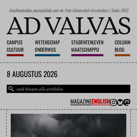
Onafhankelijke journalistiek over de Vrije Universiteit Amsterdam | Sinds 1953
CAMPUS
WETENSCHAP
STUDENTENLEVEN
COLUMN
CULTUUR
ONDERWIJS
MAATSCHAPPIJ
BLOG
8 AUGUSTUS 2026
MAGAZINE
ENGLISH