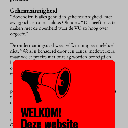
Geheimzinnigheid
“Bovendien is alles gehuld in geheimzinnigheid, met
zwijgplicht en alles”, aldus Olijhoek. “Dit heeft niks te
maken met de openheid waar de VU zo hoog over
opgeeft.”
De ondernemingsraad weet zelfs nu nog een heleboel
niet. “We zijn benaderd door een aantal medewerkers,
maar wie er precies met ontslag worden bedreigd en
hoeveel mensen dat zijn, is ons onduidelijk. Het gaat
om 6,75 fte, dus dat gaat wel in de richting van tien
medewerkers.”
Het zou vooral gaan om specialisten die de
pensioengerechtigde leeftijd naderen. “Die komen dus
na hun ontslag niet zo makkelijk meer aan de bak, aan
de VU of elders”, aldus Olijhoek.
WELKOM!
“We vragen we ons af of het wel mogelijk is om deze
Deze website
medewerkers te ontslaan”, aldus OR-lid Dick de
Gilder. “We vrezen voor een FALW 2.0.” De Gilder