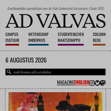
Onafhankelijke journalistiek over de Vrije Universiteit Amsterdam | Sinds 1953
CAMPUS
WETENSCHAP
STUDENTENLEVEN
COLUMN
CULTUUR
ONDERWIJS
MAATSCHAPPIJ
BLOG
6 AUGUSTUS 2026
MAGAZINE
ENGLISH