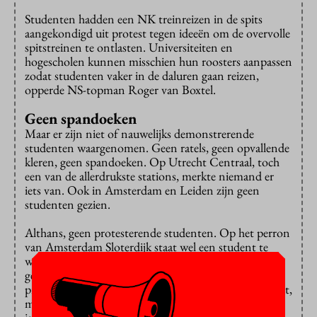
Studenten hadden een NK treinreizen in de spits
aangekondigd uit protest tegen ideeën om de overvolle
spitstreinen te ontlasten. Universiteiten en
hogescholen kunnen misschien hun roosters aanpassen
zodat studenten vaker in de daluren gaan reizen,
opperde NS-topman Roger van Boxtel.
Geen spandoeken
Maar er zijn niet of nauwelijks demonstrerende
studenten waargenomen. Geen ratels, geen opvallende
kleren, geen spandoeken. Op Utrecht Centraal, toch
een van de allerdrukste stations, merkte niemand er
iets van. Ook in Amsterdam en Leiden zijn geen
studenten gezien.
Althans, geen protesterende studenten. Op het perron
van Amsterdam Sloterdijk staat wel een student te
wachten op de trein naar Schiphol, maar die moet
gewoon naar zijn stage. “Ik zou sowieso niet gaan
protesteren”, zegt hij. “Misschien als het echt doorgaat,
maar ik heb begrepen dat dat allemaal nog niet zeker