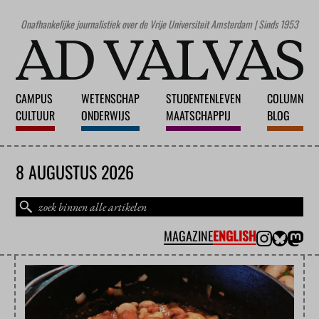
Onafhankelijke journalistiek over de Vrije Universiteit Amsterdam | Sinds 1953
CAMPUS
WETENSCHAP
STUDENTENLEVEN
COLUMN
CULTUUR
ONDERWIJS
MAATSCHAPPIJ
BLOG
8 AUGUSTUS 2026
MAGAZINE
ENGLISH