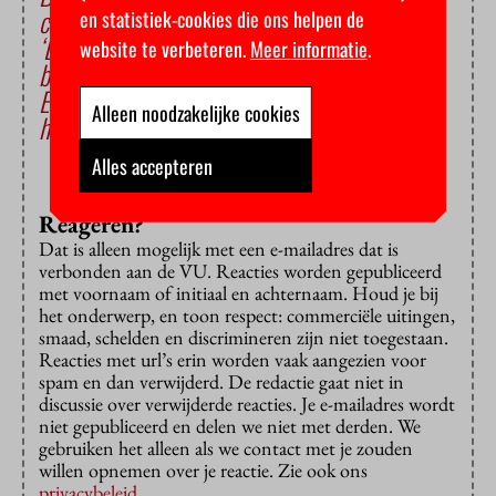
collegegeld betalen
en statistiek-cookies die ons helpen de
‘Laat studentbestuurders geen collegegeld
website te verbeteren.
Meer informatie
.
betalen’
Erasmus Universiteit verliest rechtszaak om
Alleen noodzakelijke cookies
hoog collegegeld
Alles accepteren
Reageren?
Dat is alleen mogelijk met een e-mailadres dat is
verbonden aan de VU. Reacties worden gepubliceerd
met voornaam of initiaal en achternaam. Houd je bij
het onderwerp, en toon respect: commerciële uitingen,
smaad, schelden en discrimineren zijn niet toegestaan.
Reacties met url’s erin worden vaak aangezien voor
spam en dan verwijderd. De redactie gaat niet in
discussie over verwijderde reacties. Je e-mailadres wordt
niet gepubliceerd en delen we niet met derden. We
gebruiken het alleen als we contact met je zouden
willen opnemen over je reactie. Zie ook ons
privacybeleid
.