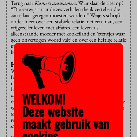
Terug naar
Kamers antikamers
. Waar slaat de titel op?
“Die verwijst naar de zes verhalen die ik vertel en die
aan elkaar geregen moesten worden.” Weijers schrijft
onder meer over een stabiele relatie met een man, een
vrijgezellenleven met affaires, een leven als
alleenstaande moeder met kookeiland en ‘etentjes waar
geen onvertogen woord valt’ en over een heftige relatie
met een vrouw, in wie we duidelijk
Maartje Wortel
herkennen.
Het personage M
Waarom noem je haar M in het boek? “Omdat M
fungeert als instrument: een extern geweten, een
raadgever die het doen en laten van de verteller
becommentarieert.” Zoals bijvoorbeeld: ‘
Je moet meer
WELKOM!
naar buiten, zei M. Neem een hond. […] Ga het park
in. Loop een rondje. Je kunt niet de hele dag in die koude
Deze website
keuken van je koffiebonen staan malen en naar je buren
loeren. Er moet iets gebeuren, die mensen hebben je niet
maakt gebruik van
voor niets dat huis gegeven. Straks ben je veertig en nog
steeds veelbelovend.’
cookies.