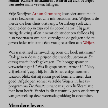
roman ‘Kamers antikamers’, waarin zij zich bevrijdt
van andermans verwachtingen.
Vrije Schrijver
Arnon Grunberg
koos vier auteurs uit
om te bezoeken met zijn minorstudenten. Weijers is de
vierde die hen thuis ontvangt. Grunberg stelt zich
bescheiden op in zijn rol als coördinator. Hij gaat
rustig de kring af en noemt de studenten feilloos bij
hun voornaam om hen vervolgens de gelegenheid te
geven ieder minstens één vraag te stellen aan
Weijers
.
Was u niet heel zenuwachtig toen dit boek uitkwam?
Ook gezien de vele prijzen die uw debuutroman
De
consequenties
heeft gekregen. De hooggespannen
verwachtingen? “Was ik gespannen, Arnon?” “Nee,
vrij relaxed”, zegt hij. En dit is het enige moment
waaruit blijkt dat zij elkaar goed kennen, meer dan
goed. Afgelopen zomer vertelde Weijers in het tv-
programma
De slimste mens
dat zij een liefdesrelatie
met hem heeft. Verder is dit natuurlijk geen onderwerp
van gesprek op deze woensdagmiddag in december.
Meerdere levens