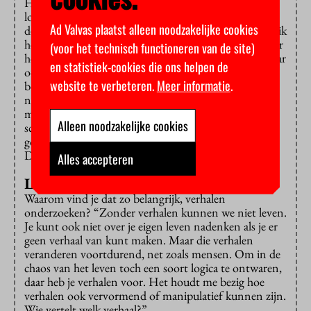
Het is best verwarrend dat je verhalen zo door elkaar
lopen. Waarom kies je daarvoor? “In dit boek sijpelen
Ad Valvas plaatst alleen noodzakelijke cookies
de werkelijkheden inderdaad in elkaar door, dat wilde ik
heel graag. Denk aan tektonische platen die over elkaar
(voor het technisch functioneren van de site)
heen schuiven. Daarmee wil ik de lezer verwarren, maar
en statistiek-cookies die ons helpen de
ook genoeg houvast geven om te denken: ik stap aan
website te verbeteren.
Meer informatie
.
boord en ga mee. Het verhaal dat ik vertel neem ik
nooit voor lief, ik wil het onderzoeken. Dat is
misschien een gebrek aan mijn kant van het
Alleen noodzakelijke cookies
schrijverschap. En tegelijkertijd gaan de boeken die ik
goed vind over wat het is om een verhaal te vertellen.
Daar zal ik nooit aan ontsnappen.”
Alles accepteren
Logica in de chaos
Waarom vind je dat zo belangrijk, verhalen
onderzoeken? “Zonder verhalen kunnen we niet leven.
Je kunt ook niet over je eigen leven nadenken als je er
geen verhaal van kunt maken. Maar die verhalen
veranderen voortdurend, net zoals mensen. Om in de
chaos van het leven toch een soort logica te ontwaren,
daar heb je verhalen voor. Het houdt me bezig hoe
verhalen ook vervormend of manipulatief kunnen zijn.
Wie vertelt welk verhaal?”