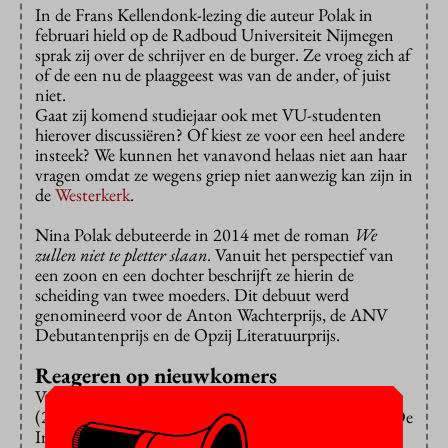
In de Frans Kellendonk-lezing die auteur Polak in
februari hield op de Radboud Universiteit Nijmegen
sprak zij over de schrijver en de burger. Ze vroeg zich af
of de een nu de plaaggeest was van de ander, of juist
niet.
Gaat zij komend studiejaar ook met VU-studenten
hierover discussiëren? Of kiest ze voor een heel andere
insteek? We kunnen het vanavond helaas niet aan haar
vragen omdat ze wegens griep niet aanwezig kan zijn in
de
Westerkerk
.
Nina Polak debuteerde in 2014 met de roman
We
zullen niet te pletter slaan
. Vanuit het perspectief van
een zoon en een dochter beschrijft ze hierin de
scheiding van twee moeders. Dit debuut werd
genomineerd voor de Anton Wachterprijs, de ANV
Debutantenprijs en de Opzij Literatuurprijs.
Reageren op nieuwkomers
Voor haar tweede roman
Gebrek is een groot woord
(2018) ontving zij de BNG Bank Literatuurprijs en De
Inktaap, een literaire jongerenprijs.