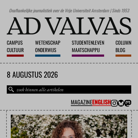
Onafhankelijke journalistiek over de Vrije Universiteit Amsterdam | Sinds 1953
CAMPUS
WETENSCHAP
STUDENTENLEVEN
COLUMN
CULTUUR
ONDERWIJS
MAATSCHAPPIJ
BLOG
8 AUGUSTUS 2026
MAGAZINE
ENGLISH