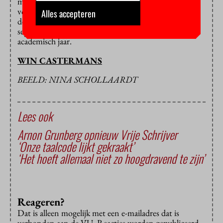
mogelijk gemaakt door VU Vereniging. Polak gaat
volgend studiejaar onder meer colleges verzorgen aan
Alles accepteren
de faculteit Geesteswetenschappen. Op maandag 4
september spreekt zij bij de opening van het
academisch jaar.
WIN CASTERMANS
BEELD: NINA SCHOLLAARDT
Lees ook
Arnon Grunberg opnieuw Vrije Schrijver
‘Onze taalcode lijkt gekraakt’
‘Het hoeft allemaal niet zo hoogdravend te zijn’
Reageren?
Dat is alleen mogelijk met een e-mailadres dat is
verbonden aan de VU. Reacties worden gepubliceerd