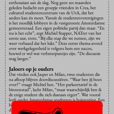
enthousiast aan de slag. Nog geen zes maanden
geleden bedacht een groepje vrienden in Crea, het
cultureel studentencentrum van de UvA, dat het
anders kan én moet. Vanuit de studentenverenigingen
is het moeilijk lobbyen in de vastgeroeste Amsterdamse
gemeenteraad. Een eigen politieke partij dan maar. “En
nu is het echt”, zegt Michiel Stapper, NATter van het
eerste uur, trots. “Bij elke stap die we nemen, zijn we
weer verbaasd dat het lukt.” Deze eerste thema-avond
over werkgelegenheid is volgens hem een succes,
hoewel er wel wat verbeterpuntjes zijn. “De discussie
mag langer.”
Jaloers op je ouders
Dat vinden ook Jasper en Milan, twee studenten die
na afloop blijven doordiscussiëren. “Waar ben jij boos
over?” vraagt Michiel hen. “Het parkeertarief in de
binnenstad”, lacht Milan, “maar waarschijnlijk ben ik
de enige student die zich daaraan ergert”. Wat vooral
leeft onder Amsterdamse studenten is huisvesting. Een
beetje jaloers kijken ze naar de leegstaande kantoren in
de binnenstad én naar de vorige generaties. “Wanneer