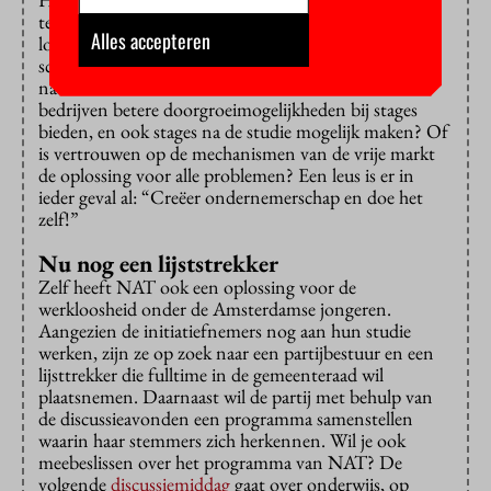
te maken, want de conclusies van de discussiegroepen
Alles accepteren
lopen wel erg uiteen. Moet de gemeente met de
scholen om de tafel gaan zitten om de doorstroom
naar de arbeidsmarkt beter te faciliteren? Kunnen de
bedrijven betere doorgroeimogelijkheden bij stages
bieden, en ook stages na de studie mogelijk maken? Of
is vertrouwen op de mechanismen van de vrije markt
de oplossing voor alle problemen? Een leus is er in
ieder geval al: “Creëer ondernemerschap en doe het
zelf!”
Nu nog een lijststrekker
Zelf heeft NAT ook een oplossing voor de
werkloosheid onder de Amsterdamse jongeren.
Aangezien de initiatiefnemers nog aan hun studie
werken, zijn ze op zoek naar een partijbestuur en een
lijsttrekker die fulltime in de gemeenteraad wil
plaatsnemen. Daarnaast wil de partij met behulp van
de discussieavonden een programma samenstellen
waarin haar stemmers zich herkennen. Wil je ook
meebeslissen over het programma van NAT? De
volgende
discussiemiddag
gaat over onderwjis, op