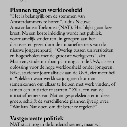
Plannen tegen werkloosheid
“Het is belangrijk om de stemmen van
Amsterdammers te horen”, aldus Nieuwe
Amsterdamse Toekomst (NAT). Het blijkt geen loze
kreet. Na een korte inleiding wordt het publiek,
voornamelijk studenten, in groepen aan het
discussiëren gezet door de initiatiefnemers van de
nieuwe jongerenpartij. “Overleg tussen universiteiten
en hogescholen met de grootste werkgevers”, ziet
Maarten, student urban planning aan de UvA, als een
oplossing voor de hoge werkloosheid onder jongeren.
Feike, studente journalistiek aan de UvA, ziet meer heil
in “plekken waar werkloze jongeren kunnen
samenkomen om elkaar te helpen met werk vinden, of
samen een initiatief te starten.” Zilla, een van de
initiatiefnemers van Nat en gespreksleidster in deze
groep, schrijft de verschillende plannen ijverig over.
“Wat kan Nat doen om dit beter te regelen?”
Vastgeroeste politiek
NAT staat nog in de kinderschoenen, maar wil