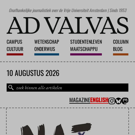
Onafhankelijke journalistiek over de Vrije Universiteit Amsterdam | Sinds 1953
CAMPUS
WETENSCHAP
STUDENTENLEVEN
COLUMN
CULTUUR
ONDERWIJS
MAATSCHAPPIJ
BLOG
10 AUGUSTUS 2026
MAGAZINE
ENGLISH