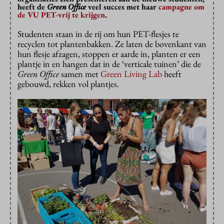
heeft de
Green Office
veel succes met haar
campagne om
de VU PET-vrij te krijgen
.
Studenten staan in de rij om hun PET-flesjes te
recyclen tot plantenbakken. Ze laten de bovenkant van
hun flesje afzagen, stoppen er aarde in, planten er een
plantje in en hangen dat in de ‘verticale tuinen’ die de
Green Office
samen met
Green Living Lab
heeft
gebouwd, rekken vol plantjes.