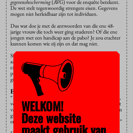
gegevensbescherming
(AVG) voor de enquête betekent.
De wet stelt tegenwoordig strengere eisen. Gegevens
mogen niet herleidbaar zijn tot individuen.
Dus wat doe je met de antwoorden van die ene 48-
jarige vrouw die toch weer ging studeren? Of die ene
jongen met een handicap aan de pabo? Je zou erachter
kunnen komen wie zij zijn en dat mag niet.
Studiekeuze123 had bedacht hoe zij de bestanden kon
aanleveren zonder problemen met de AVG, maar een
externe jurist die zich erover boog, zag toch nog wat
problemen. Er moesten extra maatregelen worden
genomen.
Extra berekeningen
“Dat gaf wat rumoer en beroering bij de instellingen”,
WELKOM!
vertel Pauline Thoolen, hoofd informatiemanagement
van Studiekeuze123. “Er kwamen veel vragen. Daarom
Deze website
gingen we met vertegenwoordigers van universiteiten
en hogescholen om de tafel om erover door te praten.”
maakt gebruik van