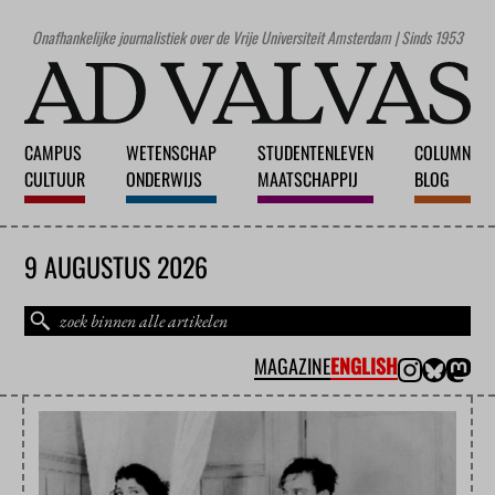
Onafhankelijke journalistiek over de Vrije Universiteit Amsterdam | Sinds 1953
CAMPUS
WETENSCHAP
STUDENTENLEVEN
COLUMN
CULTUUR
ONDERWIJS
MAATSCHAPPIJ
BLOG
9 AUGUSTUS 2026
MAGAZINE
ENGLISH